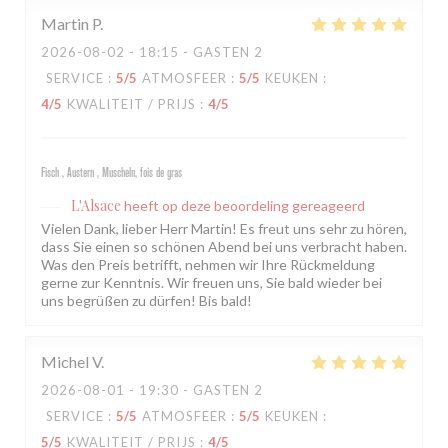
Martin
P
2026-08-02
- 18:15 - GASTEN 2
SERVICE
:
5
/5
ATMOSFEER
:
5
/5
KEUKEN
:
4
/5
KWALITEIT / PRIJS
:
4
/5
Fisch , Austern , Muscheln, fois de gras
L'Alsace
heeft op deze beoordeling gereageerd
Vielen Dank, lieber Herr Martin! Es freut uns sehr zu hören,
dass Sie einen so schönen Abend bei uns verbracht haben.
Was den Preis betrifft, nehmen wir Ihre Rückmeldung
gerne zur Kenntnis. Wir freuen uns, Sie bald wieder bei
uns begrüßen zu dürfen! Bis bald!
Michel
V
2026-08-01
- 19:30 - GASTEN 2
SERVICE
:
5
/5
ATMOSFEER
:
5
/5
KEUKEN
:
5
/5
KWALITEIT / PRIJS
:
4
/5