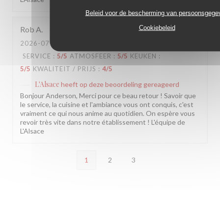
Beleid voor de bescherming van persoonsgege
Cookiebeleid
Rob
A
2026-07-24
- 19:30 - GASTEN 2
SERVICE
:
5
/5
ATMOSFEER
:
5
/5
KEUKEN
:
5
/5
KWALITEIT / PRIJS
:
4
/5
L'Alsace
heeft op deze beoordeling gereageerd
Bonjour Anderson, Merci pour ce beau retour ! Savoir que
le service, la cuisine et l'ambiance vous ont conquis, c'est
vraiment ce qui nous anime au quotidien. On espère vous
revoir très vite dans notre établissement ! L'équipe de
L'Alsace
1
2
3