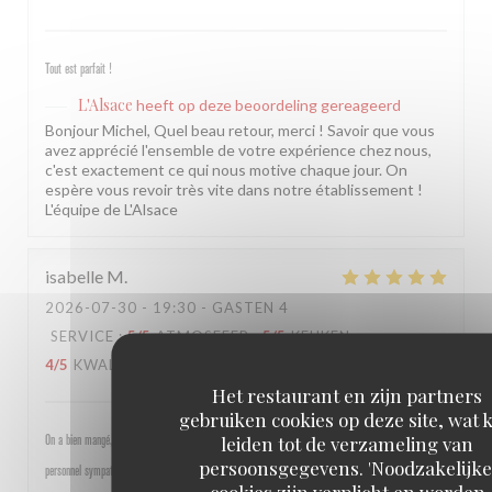
Tout est parfait !
L'Alsace
heeft op deze beoordeling gereageerd
Bonjour Michel, Quel beau retour, merci ! Savoir que vous
avez apprécié l'ensemble de votre expérience chez nous,
c'est exactement ce qui nous motive chaque jour. On
espère vous revoir très vite dans notre établissement !
L'équipe de L'Alsace
isabelle
M
2026-07-30
- 19:30 - GASTEN 4
SERVICE
:
5
/5
ATMOSFEER
:
5
/5
KEUKEN
:
4
/5
KWALITEIT / PRIJS
:
4
/5
Het restaurant en zijn partners
gebruiken cookies op deze site, wat 
leiden tot de verzameling van
On a bien mangé, bon rapport qualité prix pour les champs, très bel emplacement, peu d attente,
persoonsgegevens. 'Noodzakelijke
personnel sympathique et efficace.
cookies zijn verplicht en worden