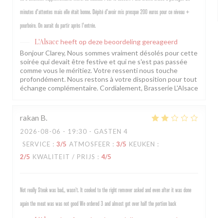
minutes d'attentes mais elle était bonne. Dépité d'avoir mis presque 200 euros pour ce niveau +
pourboire. On aurait du partir après l'entrée.
L'Alsace
heeft op deze beoordeling gereageerd
Bonjour Clarey, Nous sommes vraiment désolés pour cette
soirée qui devait être festive et qui ne s'est pas passée
comme vous le méritiez. Votre ressenti nous touche
profondément. Nous restons à votre disposition pour tout
échange complémentaire. Cordialement, Brasserie L'Alsace
rakan
B
2026-08-06
- 19:30 - GASTEN 4
SERVICE
:
3
/5
ATMOSFEER
:
3
/5
KEUKEN
:
2
/5
KWALITEIT / PRIJS
:
4
/5
Not really Steak was bad,, wasn’t. It cooked to the right remover asked and even after it was done
again the meat was was not good We ordered 3 and almost got over half the portion back