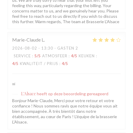
us. We are truly sorry to hear that your visit left you
feeling this way, particularly regarding the billing. Your
concerns matter to us, and we genuinely hear you. Please
feel free to reach out to us directly if you wish to discuss
this further. Warm regards, The team at Brasserie L'Alsace
Marie-Claude
L
2026-08-02
- 13:30 - GASTEN 2
SERVICE
:
5
/5
ATMOSFEER
:
4
/5
KEUKEN
:
4
/5
KWALITEIT / PRIJS
:
4
/5
oui
L'Alsace
heeft op deze beoordeling gereageerd
Bonjour Marie-Claude, Merci pour votre retour et votre
confiance ! Nous sommes ravis que notre équipe vous ait
bien accompagnée. À très bientôt dans notre
établissement, au cœur de Paris ! L'équipe de la brasserie
L'Alsace.