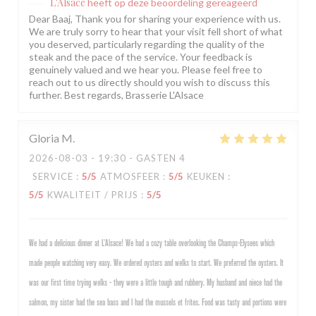
L'Alsace
heeft op deze beoordeling gereageerd
Dear Baaj, Thank you for sharing your experience with us.
We are truly sorry to hear that your visit fell short of what
you deserved, particularly regarding the quality of the
steak and the pace of the service. Your feedback is
genuinely valued and we hear you. Please feel free to
reach out to us directly should you wish to discuss this
further. Best regards, Brasserie L'Alsace
Gloria
M
2026-08-03
- 19:30 - GASTEN 4
SERVICE
:
5
/5
ATMOSFEER
:
5
/5
KEUKEN
:
5
/5
KWALITEIT / PRIJS
:
5
/5
We had a delicious dinner at L’Alsace! We had a cozy table overlooking the Champs-Elysees which
made people watching very easy. We ordered oysters and welks to start. We preferred the oysters. It
was our first time trying welks - they were a little tough and rubbery. My husband and niece had the
salmon, my sister had the sea bass and I had the mussels et frites. Food was tasty and portions were