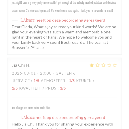
just right! Even my very picky niece couldn’t get enough of the velvety mashed potatoes and delicious
cream sauce. Service was top notch! We would come here again. Thank you for a wonderful meal!
L'Alsace
heeft op deze beoordeling gereageerd
Dear Gloria, What a joy to read your kind words! We are so
glad your evening was such a warm and memorable one,
right in the heart of Paris. We hope to welcome you and
your family back very soon! Best regards, The team at
Brasserie L'Alsace
Jia Chi
H
2026-08-01
- 20:00 - GASTEN 6
SERVICE
:
1
/5
ATMOSFEER
:
1
/5
KEUKEN
:
1
/5
KWALITEIT / PRIJS
:
1
/5
You charge one more extra main dish.
L'Alsace
heeft op deze beoordeling gereageerd
Hello Jia Chi, Thank you for sharing your experience with