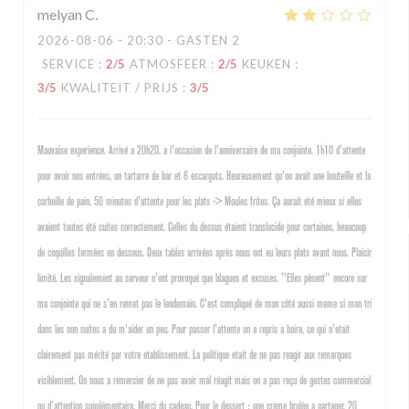
melyan
C
2026-08-06
- 20:30 - GASTEN 2
SERVICE
:
2
/5
ATMOSFEER
:
2
/5
KEUKEN
:
3
/5
KWALITEIT / PRIJS
:
3
/5
Mauvaise experience. Arrivé a 20h20, a l'occasion de l'anniversaire de ma conjointe. 1h10 d'attente
pour avoir nos entrées, un tartarre de bar et 6 escargots. Heureusement qu'on avait une bouteille et la
corbeille de pain. 50 minutes d'attente pour les plats -> Moules frites. Ça aurait été mieux si elles
avaient toutes été cuites correctement. Celles du dessus étaient translucide pour certaines, beaucoup
de coquilles fermées en dessous. Deux tables arrivées après nous ont eu leurs plats avant nous. Plaisir
limité. Les signalement au serveur n'ont provoqué que blagues et excuses. "Elles pèsent" encore sur
ma conjointe qui ne s'en remet pas le lendemain. C'est compliqué de mon côté aussi meme si mon tri
dans les non cuites a du m'aider un peu. Pour passer l'attente on a repris a boire, ce qui n'etait
clairement pas mérité par votre etablissement. La politique etait de ne pas reagir aux remarques
visiblement. On nous a remercier de ne pas avoir mal réagit mais on a pas reçu de gestes commercial
ou d'attention supplémentaire. Merci du cadeau. Pour le dessert : une creme brulée a partager. 20