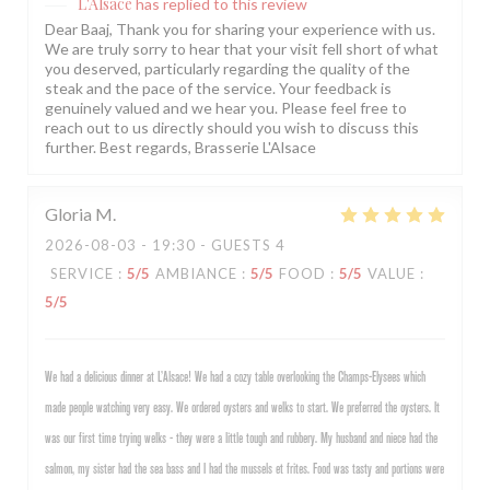
L'Alsace
has replied to this review
Dear Baaj, Thank you for sharing your experience with us.
We are truly sorry to hear that your visit fell short of what
you deserved, particularly regarding the quality of the
steak and the pace of the service. Your feedback is
genuinely valued and we hear you. Please feel free to
reach out to us directly should you wish to discuss this
further. Best regards, Brasserie L'Alsace
Gloria
M
2026-08-03
- 19:30 - GUESTS 4
SERVICE
:
5
/5
AMBIANCE
:
5
/5
FOOD
:
5
/5
VALUE
:
5
/5
We had a delicious dinner at L’Alsace! We had a cozy table overlooking the Champs-Elysees which
made people watching very easy. We ordered oysters and welks to start. We preferred the oysters. It
was our first time trying welks - they were a little tough and rubbery. My husband and niece had the
salmon, my sister had the sea bass and I had the mussels et frites. Food was tasty and portions were