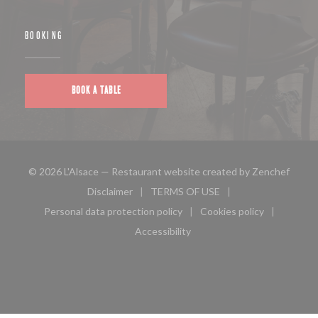
BOOKING
BOOK A TABLE
((open
© 2026 L'Alsace — Restaurant website created by
Zenchef
Disclaimer
TERMS OF USE
((opens in a new window))
((opens in a new window))
Personal data protection policy
Cookies policy
((opens in a new window))
((opens in a new 
Accessibility
((opens in a new window))