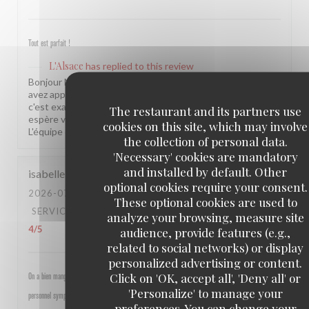
Tout est parfait !
L'Alsace
has replied to this review
Bonjour Michel, Quel beau retour, merci ! Savoir que vous
avez apprécié l'ensemble de votre expérience chez nous,
c'est exactement ce qui nous motive chaque jour. On
The restaurant and its partners use
espère vous revoir très vite dans notre établissement !
cookies on this site, which may involve
L'équipe de L'Alsace
the collection of personal data.
'Necessary' cookies are mandatory
and installed by default. Other
isabelle
M
optional cookies require your consent.
2026-07-30
- 19:30 - GUESTS 4
These optional cookies are used to
SERVICE
:
5
/5
AMBIANCE
:
5
/5
FOOD
:
4
/5
VALUE
:
analyze your browsing, measure site
4
/5
audience, provide features (e.g.,
related to social networks) or display
personalized advertising or content.
Click on 'OK, accept all', 'Deny all' or
On a bien mangé, bon rapport qualité prix pour les champs, très bel emplacement, peu d attente,
'Personalize' to manage your
personnel sympathique et efficace.
preferences. You can change your