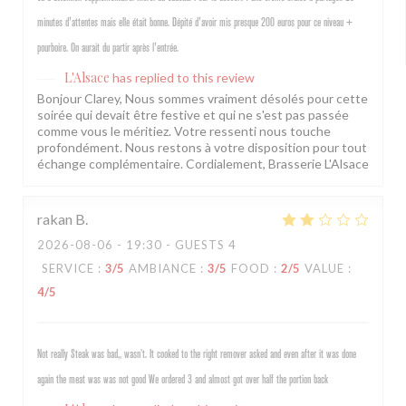
minutes d'attentes mais elle était bonne. Dépité d'avoir mis presque 200 euros pour ce niveau +
pourboire. On aurait du partir après l'entrée.
L'Alsace
has replied to this review
Bonjour Clarey, Nous sommes vraiment désolés pour cette
soirée qui devait être festive et qui ne s'est pas passée
comme vous le méritiez. Votre ressenti nous touche
profondément. Nous restons à votre disposition pour tout
échange complémentaire. Cordialement, Brasserie L'Alsace
rakan
B
2026-08-06
- 19:30 - GUESTS 4
SERVICE
:
3
/5
AMBIANCE
:
3
/5
FOOD
:
2
/5
VALUE
:
4
/5
Not really Steak was bad,, wasn’t. It cooked to the right remover asked and even after it was done
again the meat was was not good We ordered 3 and almost got over half the portion back