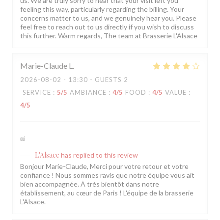
us. We are truly sorry to hear that your visit left you
feeling this way, particularly regarding the billing. Your
concerns matter to us, and we genuinely hear you. Please
feel free to reach out to us directly if you wish to discuss
this further. Warm regards, The team at Brasserie L'Alsace
Marie-Claude
L
2026-08-02
- 13:30 - GUESTS 2
SERVICE
:
5
/5
AMBIANCE
:
4
/5
FOOD
:
4
/5
VALUE
:
4
/5
oui
L'Alsace
has replied to this review
Bonjour Marie-Claude, Merci pour votre retour et votre
confiance ! Nous sommes ravis que notre équipe vous ait
bien accompagnée. À très bientôt dans notre
établissement, au cœur de Paris ! L'équipe de la brasserie
L'Alsace.