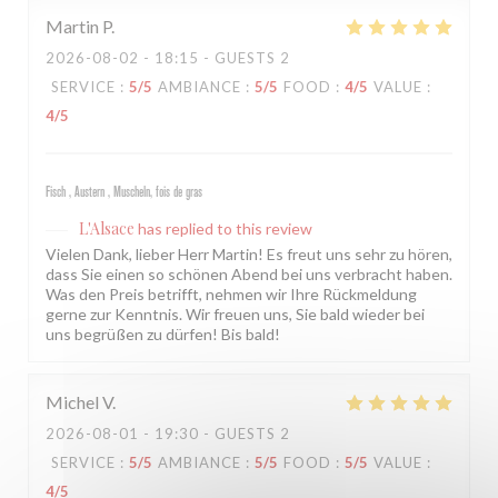
Martin
P
2026-08-02
- 18:15 - GUESTS 2
SERVICE
:
5
/5
AMBIANCE
:
5
/5
FOOD
:
4
/5
VALUE
:
4
/5
Fisch , Austern , Muscheln, fois de gras
L'Alsace
has replied to this review
Vielen Dank, lieber Herr Martin! Es freut uns sehr zu hören,
dass Sie einen so schönen Abend bei uns verbracht haben.
Was den Preis betrifft, nehmen wir Ihre Rückmeldung
gerne zur Kenntnis. Wir freuen uns, Sie bald wieder bei
uns begrüßen zu dürfen! Bis bald!
Michel
V
2026-08-01
- 19:30 - GUESTS 2
SERVICE
:
5
/5
AMBIANCE
:
5
/5
FOOD
:
5
/5
VALUE
:
4
/5