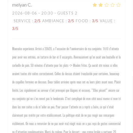
melyan
C
2026-08-06
- 20:30 - GUESTS 2
SERVICE
:
2
/5
AMBIANCE
:
2
/5
FOOD
:
3
/5
VALUE
:
3
/5
Mauvaise experience. Arrivé a 20h20, a l'occasion de l'anniversaire de ma conjointe. 1h10 d'attente
pour avoir nos entrées, un tartarre de bar et 6 escargots. Heureusement qu'on avait une bouteille et la
corbeille de pain. 50 minutes d'attente pour les plats -> Moules frites. Ça aurait été mieux si elles
avaient toutes été cuites correctement. Celles du dessus étaient translucide pour certaines, beaucoup
de coquilles fermées en dessous. Deux tables arrivées après nous ont eu leurs plats avant nous. Plaisir
limité. Les signalement au serveur n'ont provoqué que blagues et excuses. "Elles pèsent" encore sur
ma conjointe qui ne s'en remet pas le lendemain. C'est compliqué de mon côté aussi meme si mon tri
dans les non cuites a du m'aider un peu. Pour passer l'attente on a repris a boire, ce qui n'etait
clairement pas mérité par votre etablissement. La politique etait de ne pas reagir aux remarques
visiblement. On nous a remercier de ne pas avoir mal réagit mais on a pas reçu de gestes commercial
ou d'attention supplémentaire. Merci du cadeau. Pour le dessert : une creme brulée a partager. 20