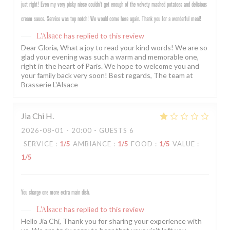
just right! Even my very picky niece couldn’t get enough of the velvety mashed potatoes and delicious
cream sauce. Service was top notch! We would come here again. Thank you for a wonderful meal!
L'Alsace
has replied to this review
Dear Gloria, What a joy to read your kind words! We are so
glad your evening was such a warm and memorable one,
right in the heart of Paris. We hope to welcome you and
your family back very soon! Best regards, The team at
Brasserie L'Alsace
Jia Chi
H
2026-08-01
- 20:00 - GUESTS 6
SERVICE
:
1
/5
AMBIANCE
:
1
/5
FOOD
:
1
/5
VALUE
:
1
/5
You charge one more extra main dish.
L'Alsace
has replied to this review
Hello Jia Chi, Thank you for sharing your experience with