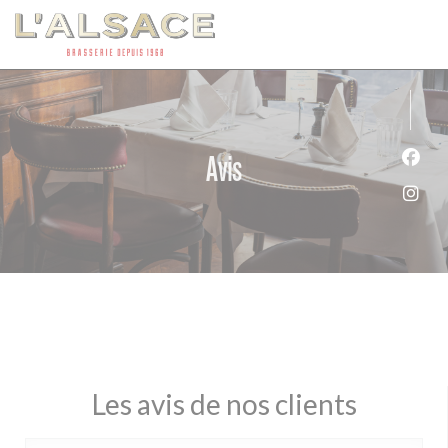
Personnalisation de vos choix en matière de cookies
Avis
Face
Inst
Les avis de nos clients