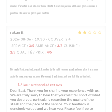
minutes d'attentes mais elle était bonne. Dépité d'avoir mis presque 200 euros pour ce niveau +
pourboire. On aurait du partir après l'entrée.
rakan
B
2026-08-06
- 19:30 - COUVERTS 4
SERVICE
:
3
/5
AMBIANCE
:
3
/5
CUISINE
:
2
/5
QUALITÉ / PRIX
:
4
/5
Not really Steak was bad,, wasn’t. It cooked to the right remover asked and even after it was done
again the meat was was not good We ordered 3 and almost got over half the portion back
L'Alsace
a répondu à cet avis
Dear Baaj, Thank you for sharing your experience with us.
We are truly sorry to hear that your visit fell short of what
you deserved, particularly regarding the quality of the
steak and the pace of the service. Your feedback is
genuinely valued and we hear you. Please feel free to