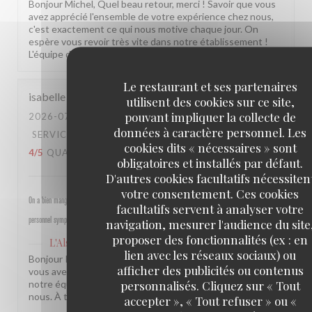
Bonjour Michel, Quel beau retour, merci ! Savoir que vous
avez apprécié l'ensemble de votre expérience chez nous,
c'est exactement ce qui nous motive chaque jour. On
espère vous revoir très vite dans notre établissement !
L'équipe de L'Alsace
Le restaurant et ses partenaires
isabelle
M
utilisent des cookies sur ce site,
pouvant impliquer la collecte de
2026-07-30
- 19:30 - COUVERTS 4
données à caractère personnel. Les
SERVICE
:
5
/5
AMBIANCE
:
5
/5
CUISINE
:
cookies dits « nécessaires » sont
4
/5
QUALITÉ / PRIX
:
4
/5
obligatoires et installés par défaut.
D'autres cookies facultatifs nécessiten
votre consentement. Ces cookies
On a bien mangé, bon rapport qualité prix pour les champs, très bel emplacement, peu d attente,
facultatifs servent à analyser votre
personnel sympathique et efficace.
navigation, mesurer l'audience du site
proposer des fonctionnalités (ex : en
L'Alsace
a répondu à cet avis
lien avec les réseaux sociaux) ou
Bonjour Isabelle, Merci pour ce beau retour ! Savoir que
afficher des publicités ou contenus
vous avez passé un bon moment près des Champs et que
personnalisés. Cliquez sur « Tout
notre équipe a été à la hauteur, c'est une vraie fierté pour
nous. À très bientôt ! L'équipe de L'Alsace
accepter », « Tout refuser » ou «