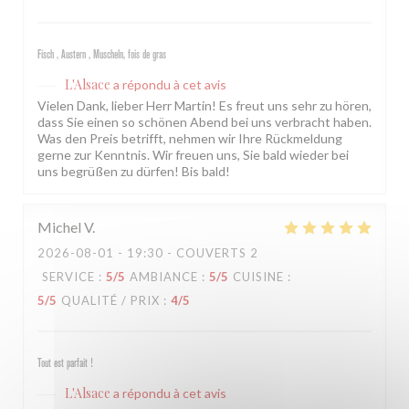
Fisch , Austern , Muscheln, fois de gras
L'Alsace
a répondu à cet avis
Vielen Dank, lieber Herr Martin! Es freut uns sehr zu hören,
dass Sie einen so schönen Abend bei uns verbracht haben.
Was den Preis betrifft, nehmen wir Ihre Rückmeldung
gerne zur Kenntnis. Wir freuen uns, Sie bald wieder bei
uns begrüßen zu dürfen! Bis bald!
Michel
V
2026-08-01
- 19:30 - COUVERTS 2
SERVICE
:
5
/5
AMBIANCE
:
5
/5
CUISINE
:
5
/5
QUALITÉ / PRIX
:
4
/5
Tout est parfait !
L'Alsace
a répondu à cet avis