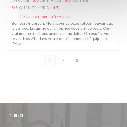
SERVICE
:
5
/5
AMBIANCE
:
5
/5
CUISINE
:
5
/5
QUALITÉ / PRIX
:
4
/5
L'Alsace
a répondu à cet avis
Bonjour Anderson, Merci pour ce beau retour ! Savoir que
le service, la cuisine et l'ambiance vous ont conquis, c'est
vraiment ce qui nous anime au quotidien. On espère vous
revoir très vite dans notre établissement ! L'équipe de
L'Alsace
1
2
3
ADRESSE