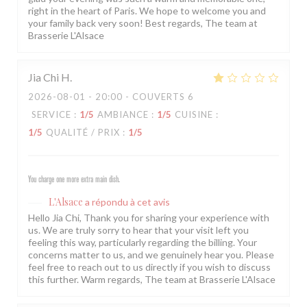
right in the heart of Paris. We hope to welcome you and
your family back very soon! Best regards, The team at
Brasserie L'Alsace
Jia Chi
H
2026-08-01
- 20:00 - COUVERTS 6
SERVICE
:
1
/5
AMBIANCE
:
1
/5
CUISINE
:
1
/5
QUALITÉ / PRIX
:
1
/5
You charge one more extra main dish.
L'Alsace
a répondu à cet avis
Hello Jia Chi, Thank you for sharing your experience with
us. We are truly sorry to hear that your visit left you
feeling this way, particularly regarding the billing. Your
concerns matter to us, and we genuinely hear you. Please
feel free to reach out to us directly if you wish to discuss
this further. Warm regards, The team at Brasserie L'Alsace