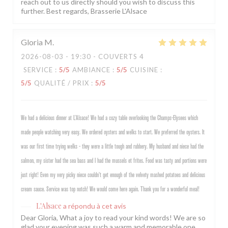
reach out to us directly should you wish to discuss this
further. Best regards, Brasserie L'Alsace
Gloria
M
2026-08-03
- 19:30 - COUVERTS 4
SERVICE
:
5
/5
AMBIANCE
:
5
/5
CUISINE
:
5
/5
QUALITÉ / PRIX
:
5
/5
We had a delicious dinner at L’Alsace! We had a cozy table overlooking the Champs-Elysees which
made people watching very easy. We ordered oysters and welks to start. We preferred the oysters. It
was our first time trying welks - they were a little tough and rubbery. My husband and niece had the
salmon, my sister had the sea bass and I had the mussels et frites. Food was tasty and portions were
just right! Even my very picky niece couldn’t get enough of the velvety mashed potatoes and delicious
cream sauce. Service was top notch! We would come here again. Thank you for a wonderful meal!
L'Alsace
a répondu à cet avis
Dear Gloria, What a joy to read your kind words! We are so
glad your evening was such a warm and memorable one,