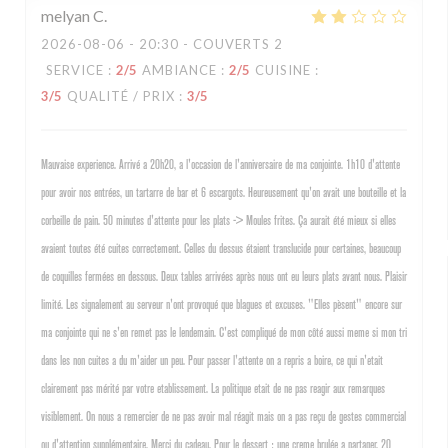
melyan
C
2026-08-06
- 20:30 - COUVERTS 2
SERVICE
:
2
/5
AMBIANCE
:
2
/5
CUISINE
:
3
/5
QUALITÉ / PRIX
:
3
/5
Mauvaise experience. Arrivé a 20h20, a l'occasion de l'anniversaire de ma conjointe. 1h10 d'attente
pour avoir nos entrées, un tartarre de bar et 6 escargots. Heureusement qu'on avait une bouteille et la
corbeille de pain. 50 minutes d'attente pour les plats -> Moules frites. Ça aurait été mieux si elles
avaient toutes été cuites correctement. Celles du dessus étaient translucide pour certaines, beaucoup
de coquilles fermées en dessous. Deux tables arrivées après nous ont eu leurs plats avant nous. Plaisir
limité. Les signalement au serveur n'ont provoqué que blagues et excuses. "Elles pèsent" encore sur
ma conjointe qui ne s'en remet pas le lendemain. C'est compliqué de mon côté aussi meme si mon tri
dans les non cuites a du m'aider un peu. Pour passer l'attente on a repris a boire, ce qui n'etait
clairement pas mérité par votre etablissement. La politique etait de ne pas reagir aux remarques
visiblement. On nous a remercier de ne pas avoir mal réagit mais on a pas reçu de gestes commercial
ou d'attention supplémentaire. Merci du cadeau. Pour le dessert : une creme brulée a partager. 20