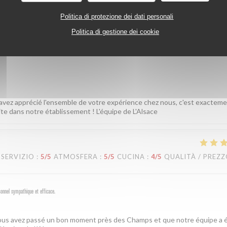
Politica di protezione dei dati personali
Politica di gestione dei cookie
SERVIZIO
:
5
/5
ATMOSFERA
:
5
/5
CUCINA
:
5
/5
QUALITÀ / PREZ
 avez apprécié l'ensemble de votre expérience chez nous, c'est exactem
ite dans notre établissement ! L'équipe de L'Alsace
SERVIZIO
:
5
/5
ATMOSFERA
:
5
/5
CUCINA
:
4
/5
QUALITÀ / PREZ
sonnel sympathique et efficace.
 vous avez passé un bon moment près des Champs et que notre équipe a é