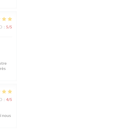
ZO
:
5
/5
otre
très
ZO
:
4
/5
ui nous