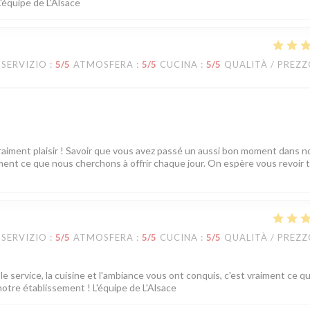
L'équipe de L'Alsace
SERVIZIO
:
5
/5
ATMOSFERA
:
5
/5
CUCINA
:
5
/5
QUALITÀ / PREZ
vraiment plaisir ! Savoir que vous avez passé un aussi bon moment dans n
tement ce que nous cherchons à offrir chaque jour. On espère vous revoir 
SERVIZIO
:
5
/5
ATMOSFERA
:
5
/5
CUCINA
:
5
/5
QUALITÀ / PREZ
e service, la cuisine et l'ambiance vous ont conquis, c'est vraiment ce q
notre établissement ! L'équipe de L'Alsace