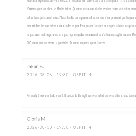
Mauvaise experience. Arrivé a 20h20, a l'occasion de l'anniversaire de ma conjointe. 1h10 d'attente 
d'attente pour les plats -> Moules frites. Ça aurait été mieux si elles avaient toutes été cuites cor
ont eu leurs plats avant nous. Plaisir limité. Les signalement au serveur n'ont provoqué que blagu
mon tri dans les non cuites a du m'aider un peu. Pour passer l'attente on a repris a boire, ce qui n'
ne pas avoir mal réagit mais on a pas reçu de gestes commercial ou d'attention supplémentaire. Merc
200 euros pour ce niveau + pourboire. On aurait du partir après l'entrée.
rakan
B
2026-08-06
- 19:30 - OSPITI 4
Not really Steak was bad,, wasn’t. It cooked to the right remover asked and even after it was done
Gloria
M
2026-08-03
- 19:30 - OSPITI 4