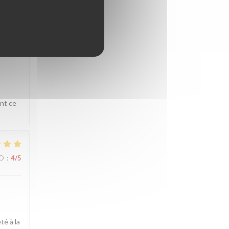
ZO
:
4
/5
ent ce
ZO
:
4
/5
té à la