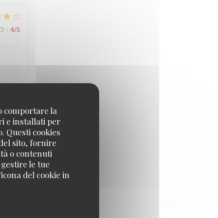
ZO
:
4
/5
ée. À
no comportare la
 e installati per
o. Questi cookies
el sito, fornire
ZO
:
4
/5
ità o contenuti
 gestire le tue
icona del cookie in
reis