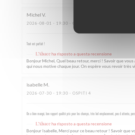
Michel
V
2026-08-01
- 19:30 - OSPITI 2
Tout est parfait !
L'Alsace
ha risposto a questa recensione
Bonjour Michel, Quel beau retour, merci ! Savoir que vous
qui nous motive chaque jour. On espère vous revoir très v
isabelle
M
2026-07-30
- 19:30 - OSPITI 4
On a bien mangé, bon rapport qualité prix pour les champs, très bel emplacement, peu d attente, per
L'Alsace
ha risposto a questa recensione
Bonjour Isabelle, Merci pour ce beau retour ! Savoir que