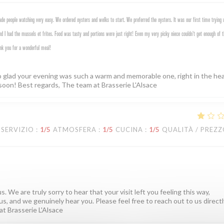
e people watching very easy. We ordered oysters and welks to start. We preferred the oysters. It was our first time trying 
d I had the mussels et frites. Food was tasty and portions were just right! Even my very picky niece couldn’t get enough of t
nk you for a wonderful meal!
o glad your evening was such a warm and memorable one, right in the hea
soon! Best regards, The team at Brasserie L'Alsace
SERVIZIO
:
1
/5
ATMOSFERA
:
1
/5
CUCINA
:
1
/5
QUALITÀ / PREZ
. We are truly sorry to hear that your visit left you feeling this way,
us, and we genuinely hear you. Please feel free to reach out to us directly
at Brasserie L'Alsace