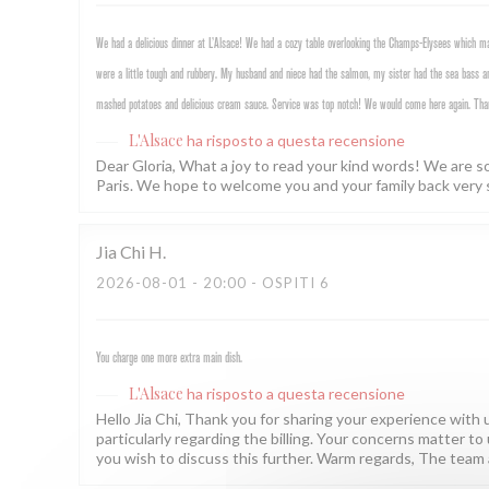
We had a delicious dinner at L’Alsace! We had a cozy table overlooking the Champs-Elysees which mad
were a little tough and rubbery. My husband and niece had the salmon, my sister had the sea bass an
mashed potatoes and delicious cream sauce. Service was top notch! We would come here again. Tha
L'Alsace
ha risposto a questa recensione
Dear Gloria, What a joy to read your kind words! We are s
Paris. We hope to welcome you and your family back very 
Jia Chi
H
2026-08-01
- 20:00 - OSPITI 6
You charge one more extra main dish.
L'Alsace
ha risposto a questa recensione
Hello Jia Chi, Thank you for sharing your experience with us
particularly regarding the billing. Your concerns matter to 
you wish to discuss this further. Warm regards, The team 