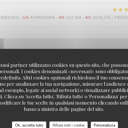
SERVIZIO
:
5
/5
ATMOSFERA
:
4
/5
CUCINA
:
4
/5
QUALITÀ / PREZ
confiance ! Nous sommes ravis que notre équipe vous ait bien accompagn
'équipe de la brasserie L'Alsace.
 i suoi partner utilizzano cookies su questo sito, che posso
 personali. I cookies denominati «necessari» sono obbligatori
definita. Altri cookies opzionali richiedono il tuo consens
no per analizzare la tua navigazione, misurare l'audience d
SERVIZIO
:
5
/5
ATMOSFERA
:
5
/5
CUCINA
:
4
/5
QUALITÀ / PREZ
ad esempio, legate ai social network) o visualizzare pubblic
. Clicca su 'Accetta tutto', 'Rifiuta tutto' o 'Personalizza' per
odificare le tue scelte in qualsiasi momento cliccando sull'
basso a sinistra delle pagine del sito.
en, dass Sie einen so schönen Abend bei uns verbracht haben. Was den P
 Wir freuen uns, Sie bald wieder bei uns begrüßen zu dürfen! Bis bald!
Ok, accetta tutto
Rifiuta tutti i cookie
Personalizza