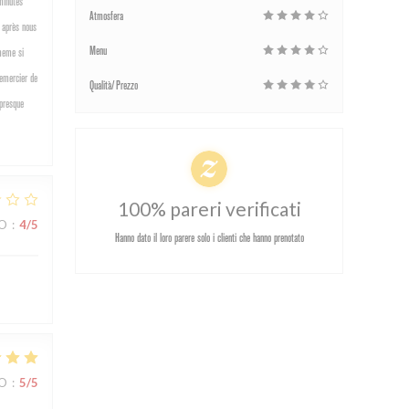
minutes
Atmosfera
s après nous
Menu
 meme si
remercier de
Qualità/Prezzo
 presque
100% pareri verificati
ZO
:
4
/5
Hanno dato il loro parere solo i clienti che hanno prenotato
ZO
:
5
/5