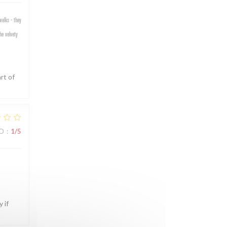
welks - they
he velvety
rt of
ZO
:
1
/5
 if