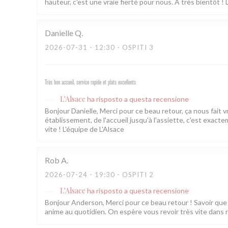
hauteur, c'est une vraie fierté pour nous. À très bientôt ! 
Danielle
Q
2026-07-31
- 12:30 - OSPITI 3
Très bon accueil, service rapide et plats excellents
L'Alsace
ha risposto a questa recensione
Bonjour Danielle, Merci pour ce beau retour, ça nous fait 
établissement, de l'accueil jusqu'à l'assiette, c'est exac
vite ! L'équipe de L'Alsace
Rob
A
2026-07-24
- 19:30 - OSPITI 2
L'Alsace
ha risposto a questa recensione
Bonjour Anderson, Merci pour ce beau retour ! Savoir que l
anime au quotidien. On espère vous revoir très vite dans 