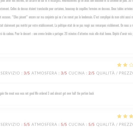
pour avoir nos entrées, un tartarre de bar et 6 escargots. Heureusement qu'on avait une bouteille et la corbeille de pain. 50 
rectement. Celles du dessus étaient translucide pour certaines, beaucoup de coquilles fermées en dessous. Deux tables arrivée
es et excuses. "Elles pèsent" encore sur ma conjointe qui ne s'en remet pas le lendemain. C'est compliqué de mon côté aussi
etait clairement pas mérité par votre etablissement. La politique etait de ne pas reagir aux remarques visiblement. On nous a 
i du cadeau. Pour le dessert : une creme brulée a partager. 20 minutes d'attentes mais elle était bonne. Dépité d'avoir mis
SERVIZIO
:
3
/5
ATMOSFERA
:
3
/5
CUCINA
:
2
/5
QUALITÀ / PREZ
 again the meat was was not good We ordered 3 and almost got over half the portion back
SERVIZIO
:
5
/5
ATMOSFERA
:
5
/5
CUCINA
:
5
/5
QUALITÀ / PREZ