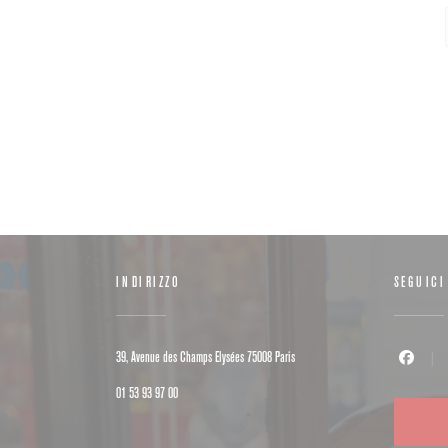
INDIRIZZO
SEGUICI
((apre una nuova finestra))
39, Avenue des Champs Elysées 75008 Paris
Facebook (
01 53 93 97 00