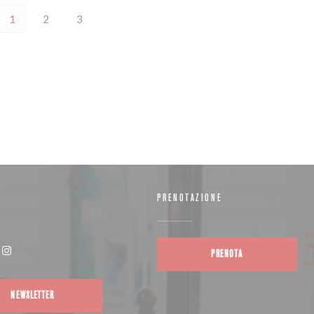
1
2
3
PRENOTAZIONE
PRENOTA
(apre una nuova finestra))
Instagram ((apre una nuova finestra))
NEWSLETTER