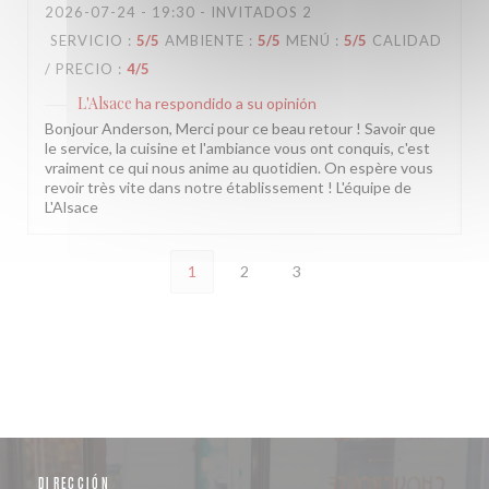
2026-07-24
- 19:30 - INVITADOS 2
SERVICIO
:
5
/5
AMBIENTE
:
5
/5
MENÚ
:
5
/5
CALIDAD
/ PRECIO
:
4
/5
L'Alsace
ha respondido a su opinión
Bonjour Anderson, Merci pour ce beau retour ! Savoir que
le service, la cuisine et l'ambiance vous ont conquis, c'est
vraiment ce qui nous anime au quotidien. On espère vous
revoir très vite dans notre établissement ! L'équipe de
L'Alsace
1
2
3
DIRECCIÓN