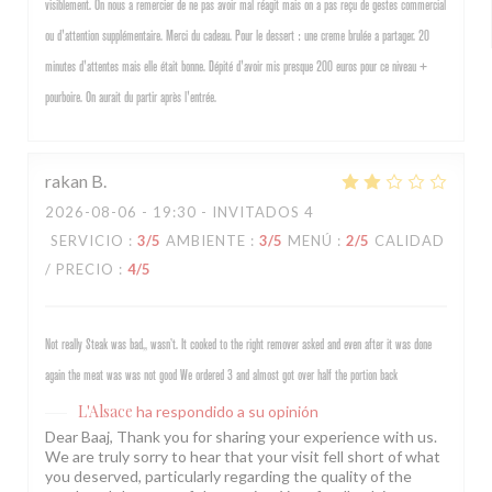
visiblement. On nous a remercier de ne pas avoir mal réagit mais on a pas reçu de gestes commercial
ou d'attention supplémentaire. Merci du cadeau. Pour le dessert : une creme brulée a partager. 20
minutes d'attentes mais elle était bonne. Dépité d'avoir mis presque 200 euros pour ce niveau +
pourboire. On aurait du partir après l'entrée.
rakan
B
2026-08-06
- 19:30 - INVITADOS 4
SERVICIO
:
3
/5
AMBIENTE
:
3
/5
MENÚ
:
2
/5
CALIDAD
/ PRECIO
:
4
/5
Not really Steak was bad,, wasn’t. It cooked to the right remover asked and even after it was done
again the meat was was not good We ordered 3 and almost got over half the portion back
L'Alsace
ha respondido a su opinión
Dear Baaj, Thank you for sharing your experience with us.
We are truly sorry to hear that your visit fell short of what
you deserved, particularly regarding the quality of the