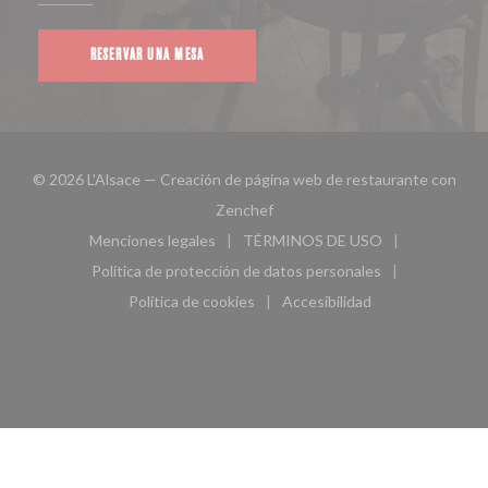
RESERVAR UNA MESA
© 2026 L'Alsace — Creación de página web de restaurante con
((abre en una nueva ventana))
Zenchef
Menciones legales
TÉRMINOS DE USO
((abre en una nueva ventana))
((abre en una nueva ven
Política de protección de datos personales
((abre en una nueva ventana))
Política de cookies
Accesibilidad
((abre en una nueva ventana))
((abre en una nueva ven