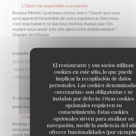
L'Alsace
ha respondido a su opinión
Bonjour Michel, Quel beau retour, merci ! Savoir que vous
avez apprécié l'ensemble de votre expérience chez nous,
c'est exactement ce qui nous motive chaque jour. On
espère vous revoir très vite dans notre établissement !
L'équipe de L'Alsace
isabelle
M
2026-07-30
- 19:30 - INVITADOS 4
El restaurante y sus socios utilizan
SERVICIO
:
5
/5
AMBIENTE
:
5
/5
MENÚ
:
4
/5
CALIDAD
cookies en este sitio, lo que puede
implicar la recopilación de datos
/ PRECIO
:
4
/5
personales. Las cookies denominada
«necesarias» son obligatorias y se
instalan por defecto. Otras cookies
On a bien mangé, bon rapport qualité prix pour les champs, très bel emplacement, peu d attente,
opcionales requieren su
personnel sympathique et efficace.
consentimiento. Estas cookies
L'Alsace
ha respondido a su opinión
opcionales sirven para analizar su
Bonjour Isabelle, Merci pour ce beau retour ! Savoir que
navegación, medir la audiencia del siti
vous avez passé un bon moment près des Champs et que
ofrecer funcionalidades (por ejemplo
notre équipe a été à la hauteur, c'est une vraie fierté pour