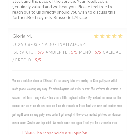
steak and the pace of the service. Your feedback is
genuinely valued and we hear you. Please feel free to
reach out to us directly should you wish to discuss this
further. Best regards, Brasserie L'Alsace
Gloria
M
2026-08-03
- 19:30 - INVITADOS 4
SERVICIO
:
5
/5
AMBIENTE
:
5
/5
MENÚ
:
5
/5
CALIDAD
/ PRECIO
:
5
/5
We had a delicious dinner at L’Alsace! We had a cozy table overlooking the Champs-Elysees which
made people watching very easy. We ordered oysters and welks to start. We preferred the oysters. It
was our first time trying welks - they were a little tough and rubbery. My husband and niece had the
salmon, my sister had the sea bass and I had the mussels et frites. Food was tasty and portions were
just right! Even my very picky niece couldn’t get enough of the velvety mashed potatoes and delicious
cream sauce. Service was top notch! We would come here again. Thank you for a wonderful meal!
L'Alsace
ha respondido a su opinión