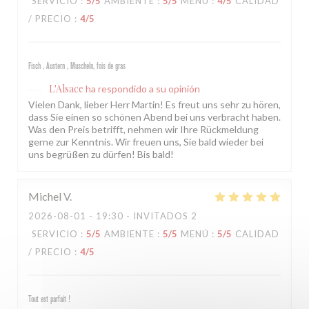
SERVICIO
:
5
/5
AMBIENTE
:
5
/5
MENÚ
:
4
/5
CALIDAD
/ PRECIO
:
4
/5
Fisch , Austern , Muscheln, fois de gras
L'Alsace
ha respondido a su opinión
Vielen Dank, lieber Herr Martin! Es freut uns sehr zu hören,
dass Sie einen so schönen Abend bei uns verbracht haben.
Was den Preis betrifft, nehmen wir Ihre Rückmeldung
gerne zur Kenntnis. Wir freuen uns, Sie bald wieder bei
uns begrüßen zu dürfen! Bis bald!
Michel
V
2026-08-01
- 19:30 - INVITADOS 2
SERVICIO
:
5
/5
AMBIENTE
:
5
/5
MENÚ
:
5
/5
CALIDAD
/ PRECIO
:
4
/5
Tout est parfait !