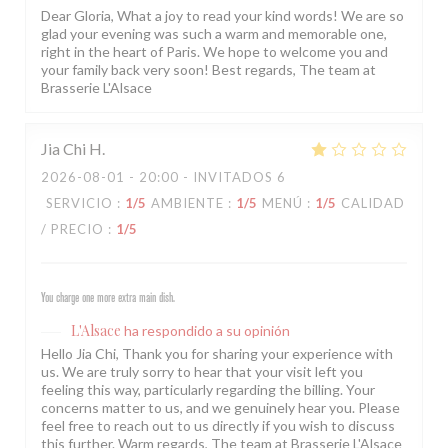
Dear Gloria, What a joy to read your kind words! We are so
glad your evening was such a warm and memorable one,
right in the heart of Paris. We hope to welcome you and
your family back very soon! Best regards, The team at
Brasserie L'Alsace
Jia Chi
H
2026-08-01
- 20:00 - INVITADOS 6
SERVICIO
:
1
/5
AMBIENTE
:
1
/5
MENÚ
:
1
/5
CALIDAD
/ PRECIO
:
1
/5
You charge one more extra main dish.
L'Alsace
ha respondido a su opinión
Hello Jia Chi, Thank you for sharing your experience with
us. We are truly sorry to hear that your visit left you
feeling this way, particularly regarding the billing. Your
concerns matter to us, and we genuinely hear you. Please
feel free to reach out to us directly if you wish to discuss
this further. Warm regards, The team at Brasserie L'Alsace