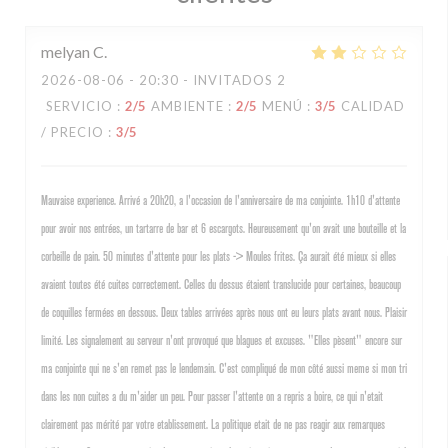
melyan
C
2026-08-06
- 20:30 - INVITADOS 2
SERVICIO
:
2
/5
AMBIENTE
:
2
/5
MENÚ
:
3
/5
CALIDAD
/ PRECIO
:
3
/5
Mauvaise experience. Arrivé a 20h20, a l'occasion de l'anniversaire de ma conjointe. 1h10 d'attente
pour avoir nos entrées, un tartarre de bar et 6 escargots. Heureusement qu'on avait une bouteille et la
corbeille de pain. 50 minutes d'attente pour les plats -> Moules frites. Ça aurait été mieux si elles
avaient toutes été cuites correctement. Celles du dessus étaient translucide pour certaines, beaucoup
de coquilles fermées en dessous. Deux tables arrivées après nous ont eu leurs plats avant nous. Plaisir
limité. Les signalement au serveur n'ont provoqué que blagues et excuses. "Elles pèsent" encore sur
ma conjointe qui ne s'en remet pas le lendemain. C'est compliqué de mon côté aussi meme si mon tri
dans les non cuites a du m'aider un peu. Pour passer l'attente on a repris a boire, ce qui n'etait
clairement pas mérité par votre etablissement. La politique etait de ne pas reagir aux remarques