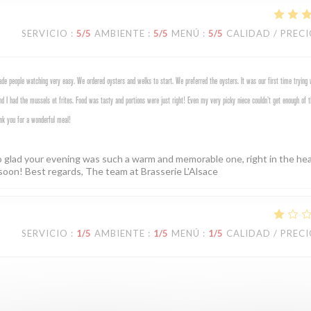
SERVICIO
:
5
/5
AMBIENTE
:
5
/5
MENÚ
:
5
/5
CALIDAD / PREC
e people watching very easy. We ordered oysters and welks to start. We preferred the oysters. It was our first time trying 
d I had the mussels et frites. Food was tasty and portions were just right! Even my very picky niece couldn’t get enough of t
nk you for a wonderful meal!
o glad your evening was such a warm and memorable one, right in the hea
soon! Best regards, The team at Brasserie L'Alsace
SERVICIO
:
1
/5
AMBIENTE
:
1
/5
MENÚ
:
1
/5
CALIDAD / PREC