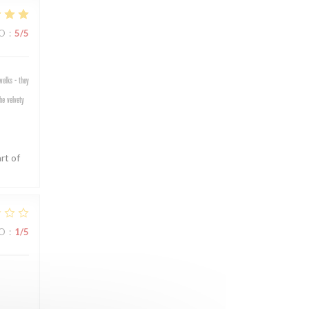
IO
:
5
/5
welks - they
he velvety
rt of
IO
:
1
/5