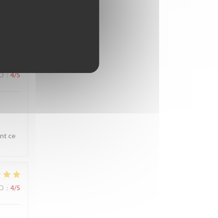
reis
IO
:
4
/5
ent ce
IO
:
4
/5