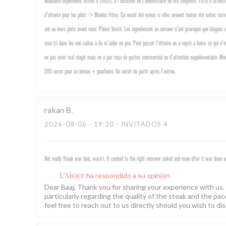
Mauvaise experience. Arrivé a 20h20, a l'occasion de l'anniversaire de ma conjointe. 1h10 d'attente 
d'attente pour les plats -> Moules frites. Ça aurait été mieux si elles avaient toutes été cuites cor
ont eu leurs plats avant nous. Plaisir limité. Les signalement au serveur n'ont provoqué que blagu
mon tri dans les non cuites a du m'aider un peu. Pour passer l'attente on a repris a boire, ce qui n'
ne pas avoir mal réagit mais on a pas reçu de gestes commercial ou d'attention supplémentaire. Merc
200 euros pour ce niveau + pourboire. On aurait du partir après l'entrée.
rakan
B
2026-08-06
- 19:30 - INVITADOS 4
Not really Steak was bad,, wasn’t. It cooked to the right remover asked and even after it was done
L'Alsace
ha respondido a su opinión
Dear Baaj, Thank you for sharing your experience with us. W
particularly regarding the quality of the steak and the pa
feel free to reach out to us directly should you wish to dis