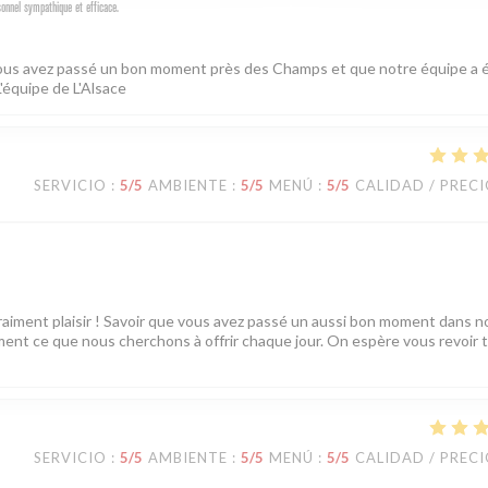
sonnel sympathique et efficace.
 vous avez passé un bon moment près des Champs et que notre équipe a é
L'équipe de L'Alsace
SERVICIO
:
5
/5
AMBIENTE
:
5
/5
MENÚ
:
5
/5
CALIDAD / PREC
vraiment plaisir ! Savoir que vous avez passé un aussi bon moment dans n
tement ce que nous cherchons à offrir chaque jour. On espère vous revoir 
SERVICIO
:
5
/5
AMBIENTE
:
5
/5
MENÚ
:
5
/5
CALIDAD / PREC