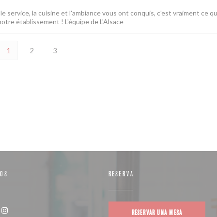
e service, la cuisine et l'ambiance vous ont conquis, c'est vraiment ce q
notre établissement ! L'équipe de L'Alsace
1
2
3
NOS
RESERVA
RESERVAR UNA MESA
((abre en una nueva ventana))
Instagram ((abre en una nueva ventana))