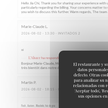
Hello Jia Chi, Thank you for sharing your experience with us
particularly regarding the billing. Your concerns matter to 
you wish to discuss this further. Warm regards, The team 
Marie-Claude
L
2026-08-02
- 13:30 - INVITADOS 2
oui
L'Alsace
ha respondido a su opinión
Bonjour Marie-Claude, Merci pour votre retour et votre 
El restaurante y su
très bientôt dans notre établissement, au cœur de Paris ! L
datos personales
defecto. Otras coo
para analizar su n
Martin
P
relacionadas con r
2026-08-02
- 18:15 - INVITADOS 2
'Aceptar todo', 'R
sus opciones en
Fisch , Austern , Muscheln, fois de gras