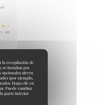
 if
IO
:
4
/5
ée. À
r la recopilación de
y se instalan por
s opcionales sirven
dades (por ejemplo,
zados. Haga clic en
IO
:
4
/5
cias. Puede cambiar
a parte inferior