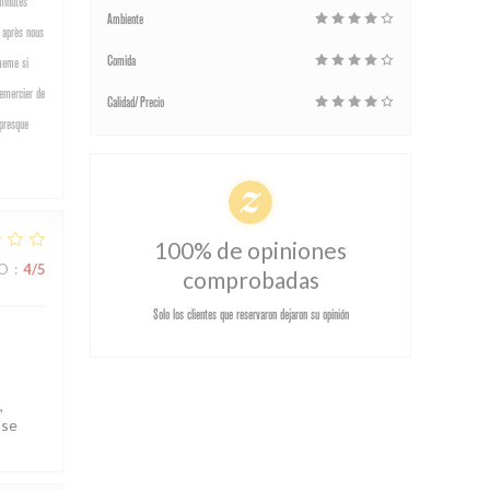
minutes
Ambiente
s après nous
Comida
 meme si
remercier de
Calidad/Precio
 presque
100% de opiniones
IO
:
4
/5
comprobadas
Solo los clientes que reservaron dejaron su opinión
,
ase