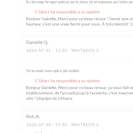
On a bien mangé, bon rapport qualité prix pour les champs, très bel emplacement, peu d attente, per
L'Alsace
ha respondido a su opinión
Bonjour Isabelle, Merci pour ce beau retour ! Savoir que
hauteur, c'est une vraie fierté pour nous. À très bientôt ! 
Danielle
Q
2026-07-31
- 12:30 - INVITADOS 3
Très bon accueil, service rapide et plats excellents
L'Alsace
ha respondido a su opinión
Bonjour Danielle, Merci pour ce beau retour, ça nous fait 
établissement, de l'accueil jusqu'à l'assiette, c'est exac
vite ! L'équipe de L'Alsace
Rob
A
2026-07-24
- 19:30 - INVITADOS 2