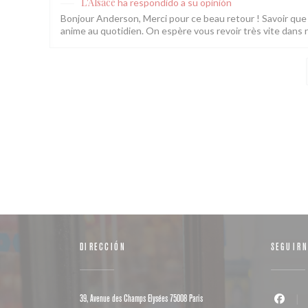
L'Alsace
ha respondido a su opinión
Bonjour Anderson, Merci pour ce beau retour ! Savoir que l
anime au quotidien. On espère vous revoir très vite dans 
DIRECCIÓN
SEGUIR
((abre en una nueva ventana))
39, Avenue des Champs Elysées 75008 Paris
Facebook 