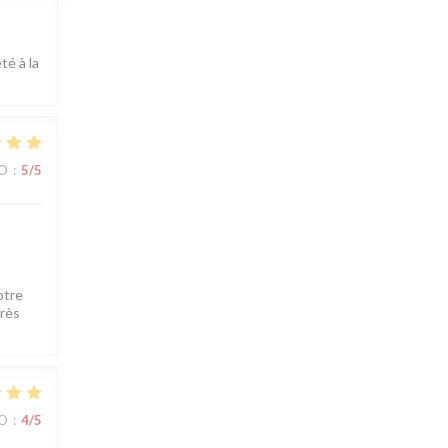
té à la
IO
:
5
/5
otre
très
IO
:
4
/5