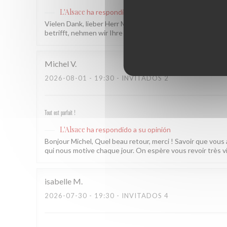
L'Alsace
ha respondido a su opinión
Vielen Dank, lieber Herr Martin! Es freut uns sehr zu hör
betrifft, nehmen wir Ihre Rückmeldung gerne zur Kenntnis.
Michel
V
2026-08-01
- 19:30 - INVITADOS 2
Tout est parfait !
L'Alsace
ha respondido a su opinión
Bonjour Michel, Quel beau retour, merci ! Savoir que vous
qui nous motive chaque jour. On espère vous revoir très v
isabelle
M
2026-07-30
- 19:30 - INVITADOS 4