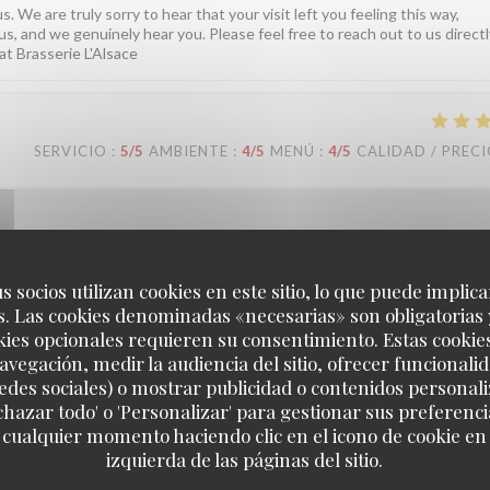
. We are truly sorry to hear that your visit left you feeling this way,
us, and we genuinely hear you. Please feel free to reach out to us directly
at Brasserie L'Alsace
SERVICIO
:
5
/5
AMBIENTE
:
4
/5
MENÚ
:
4
/5
CALIDAD / PREC
confiance ! Nous sommes ravis que notre équipe vous ait bien accompagn
s socios utilizan cookies en este sitio, lo que puede implica
'équipe de la brasserie L'Alsace.
. Las cookies denominadas «necesarias» son obligatorias 
kies opcionales requieren su consentimiento. Estas cookie
avegación, medir la audiencia del sitio, ofrecer funcionali
edes sociales) o mostrar publicidad o contenidos personali
SERVICIO
:
5
/5
AMBIENTE
:
5
/5
MENÚ
:
4
/5
CALIDAD / PREC
echazar todo' o 'Personalizar' para gestionar sus preferen
 cualquier momento haciendo clic en el icono de cookie en l
izquierda de las páginas del sitio.