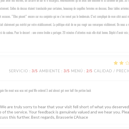
pour avoir nos entrées, un tartarre de bar et 6 escargots. Heureusement qu'on avait une bouteille et la corbeille de pain. 50 
rectement. Celles du dessus étaient translucide pour certaines, beaucoup de coquilles fermées en dessous. Deux tables arrivée
es et excuses. "Elles pèsent" encore sur ma conjointe qui ne s'en remet pas le lendemain. C'est compliqué de mon côté aussi
etait clairement pas mérité par votre etablissement. La politique etait de ne pas reagir aux remarques visiblement. On nous a 
i du cadeau. Pour le dessert : une creme brulée a partager. 20 minutes d'attentes mais elle était bonne. Dépité d'avoir mis
SERVICIO
:
3
/5
AMBIENTE
:
3
/5
MENÚ
:
2
/5
CALIDAD / PREC
 again the meat was was not good We ordered 3 and almost got over half the portion back
e are truly sorry to hear that your visit fell short of what you deserved
ce of the service. Your feedback is genuinely valued and we hear you. Ple
cuss this further. Best regards, Brasserie L'Alsace