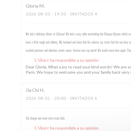
Gloria
M
2026-08-03
- 19:30 - INVITADOS 4
We had a delicious dinner at L’Alsace! We had a cozy table overlooking the Champs-Elysees which mad
were a little tough and rubbery. My husband and niece had the salmon, my sister had the sea bass an
mashed potatoes and delicious cream sauce. Service was top notch! We would come here again. Tha
L'Alsace
ha respondido a su opinión
Dear Gloria, What a joy to read your kind words! We are s
Paris. We hope to welcome you and your family back very 
Jia Chi
H
2026-08-01
- 20:00 - INVITADOS 6
You charge one more extra main dish.
L'Alsace
ha respondido a su opinión