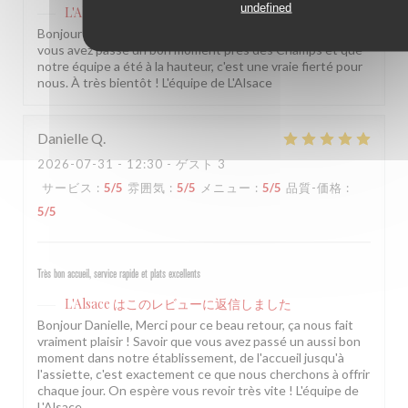
undefined
L'Alsace
はこのレビューに返信しました
Bonjour Isabelle, Merci pour ce beau retour ! Savoir que
vous avez passé un bon moment près des Champs et que
notre équipe a été à la hauteur, c'est une vraie fierté pour
nous. À très bientôt ! L'équipe de L'Alsace
Danielle
Q
2026-07-31
- 12:30 - ゲスト 3
サービス
:
5
/5
雰囲気
:
5
/5
メニュー
:
5
/5
品質-価格
:
5
/5
Très bon accueil, service rapide et plats excellents
L'Alsace
はこのレビューに返信しました
Bonjour Danielle, Merci pour ce beau retour, ça nous fait
vraiment plaisir ! Savoir que vous avez passé un aussi bon
moment dans notre établissement, de l'accueil jusqu'à
l'assiette, c'est exactement ce que nous cherchons à offrir
chaque jour. On espère vous revoir très vite ! L'équipe de
L'Alsace