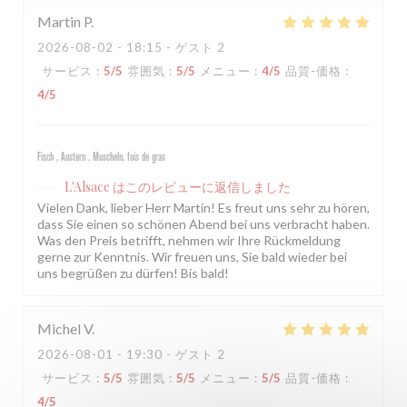
Martin
P
2026-08-02
- 18:15 - ゲスト 2
サービス
:
5
/5
雰囲気
:
5
/5
メニュー
:
4
/5
品質-価格
:
4
/5
Fisch , Austern , Muscheln, fois de gras
L'Alsace
はこのレビューに返信しました
Vielen Dank, lieber Herr Martin! Es freut uns sehr zu hören,
dass Sie einen so schönen Abend bei uns verbracht haben.
Was den Preis betrifft, nehmen wir Ihre Rückmeldung
gerne zur Kenntnis. Wir freuen uns, Sie bald wieder bei
uns begrüßen zu dürfen! Bis bald!
Michel
V
2026-08-01
- 19:30 - ゲスト 2
サービス
:
5
/5
雰囲気
:
5
/5
メニュー
:
5
/5
品質-価格
:
4
/5