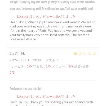
just right! Even my very picky niece couldn’t get enough of the velvety mashed potatoes and delicious
cream sauce. Service was top notch! We would come here again. Thank you for a wonderful meal!
L'Alsace
はこのレビューに返信しました
Dear Gloria, What a joy to read your kind words! We are so
glad your evening was such a warm and memorable one,
right in the heart of Paris. We hope to welcome you and
your family back very soon! Best regards, The team at
Brasserie L'Alsace
Jia Chi
H
2026-08-01
- 20:00 - ゲスト 6
サービス
:
1
/5
雰囲気
:
1
/5
メニュー
:
1
/5
品質-価格
:
1
/5
You charge one more extra main dish.
L'Alsace
はこのレビューに返信しました
Hello Jia Chi, Thank you for sharing your experience with