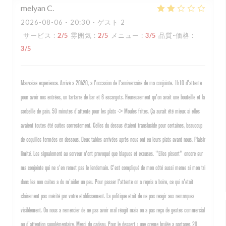
melyan
C
2026-08-06
- 20:30 - ゲスト 2
サービス
:
2
/5
雰囲気
:
2
/5
メニュー
:
3
/5
品質-価格
:
3
/5
Mauvaise experience. Arrivé a 20h20, a l'occasion de l'anniversaire de ma conjointe. 1h10 d'attente
pour avoir nos entrées, un tartarre de bar et 6 escargots. Heureusement qu'on avait une bouteille et la
corbeille de pain. 50 minutes d'attente pour les plats -> Moules frites. Ça aurait été mieux si elles
avaient toutes été cuites correctement. Celles du dessus étaient translucide pour certaines, beaucoup
de coquilles fermées en dessous. Deux tables arrivées après nous ont eu leurs plats avant nous. Plaisir
limité. Les signalement au serveur n'ont provoqué que blagues et excuses. "Elles pèsent" encore sur
ma conjointe qui ne s'en remet pas le lendemain. C'est compliqué de mon côté aussi meme si mon tri
dans les non cuites a du m'aider un peu. Pour passer l'attente on a repris a boire, ce qui n'etait
clairement pas mérité par votre etablissement. La politique etait de ne pas reagir aux remarques
visiblement. On nous a remercier de ne pas avoir mal réagit mais on a pas reçu de gestes commercial
ou d'attention supplémentaire. Merci du cadeau. Pour le dessert : une creme brulée a partager. 20