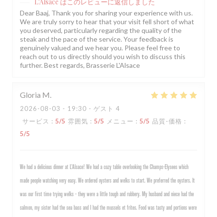
L'Alsace
はこのレビューに返信しました
Dear Baaj, Thank you for sharing your experience with us.
We are truly sorry to hear that your visit fell short of what
you deserved, particularly regarding the quality of the
steak and the pace of the service. Your feedback is
genuinely valued and we hear you. Please feel free to
reach out to us directly should you wish to discuss this
further. Best regards, Brasserie L'Alsace
Gloria
M
2026-08-03
- 19:30 - ゲスト 4
サービス
:
5
/5
雰囲気
:
5
/5
メニュー
:
5
/5
品質-価格
:
5
/5
We had a delicious dinner at L’Alsace! We had a cozy table overlooking the Champs-Elysees which
made people watching very easy. We ordered oysters and welks to start. We preferred the oysters. It
was our first time trying welks - they were a little tough and rubbery. My husband and niece had the
salmon, my sister had the sea bass and I had the mussels et frites. Food was tasty and portions were