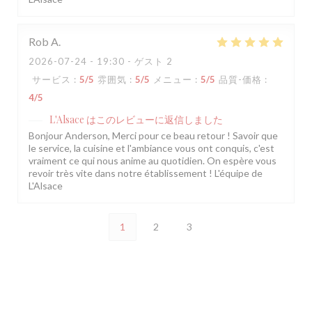
Rob
A
2026-07-24
- 19:30 - ゲスト 2
サービス
:
5
/5
雰囲気
:
5
/5
メニュー
:
5
/5
品質-価格
:
4
/5
L'Alsace
はこのレビューに返信しました
Bonjour Anderson, Merci pour ce beau retour ! Savoir que
le service, la cuisine et l'ambiance vous ont conquis, c'est
vraiment ce qui nous anime au quotidien. On espère vous
revoir très vite dans notre établissement ! L'équipe de
L'Alsace
1
2
3