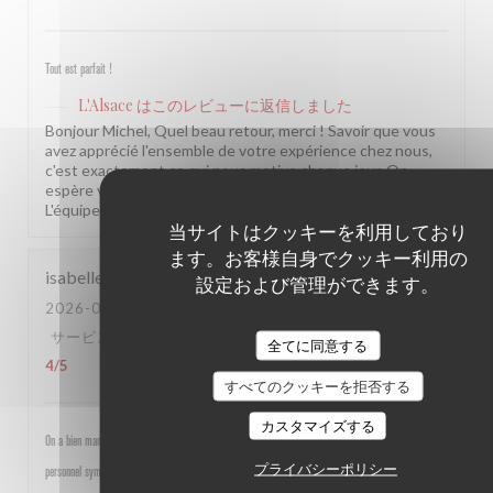
Tout est parfait !
L'Alsace
はこのレビューに返信しました
Bonjour Michel, Quel beau retour, merci ! Savoir que vous
avez apprécié l'ensemble de votre expérience chez nous,
c'est exactement ce qui nous motive chaque jour. On
espère vous revoir très vite dans notre établissement !
L'équipe de L'Alsace
当サイトはクッキーを利用しており
ます。お客様自身でクッキー利用の
isabelle
M
設定および管理ができます。
2026-07-30
- 19:30 - ゲスト 4
サービス
:
5
/5
雰囲気
:
5
/5
メニュー
:
4
/5
品質-価格
:
全てに同意する
4
/5
すべてのクッキーを拒否する
カスタマイズする
On a bien mangé, bon rapport qualité prix pour les champs, très bel emplacement, peu d attente,
プライバシーポリシー
personnel sympathique et efficace.