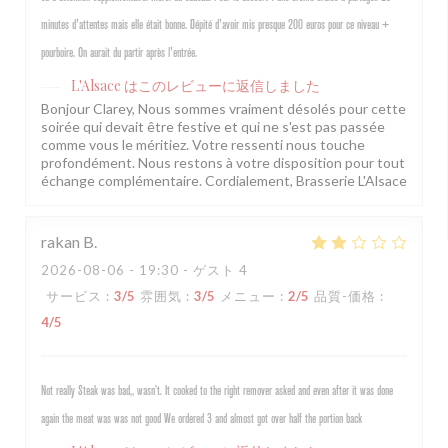
minutes d'attentes mais elle était bonne. Dépité d'avoir mis presque 200 euros pour ce niveau +
pourboire. On aurait du partir après l'entrée.
L'Alsace
はこのレビューに返信しました
Bonjour Clarey, Nous sommes vraiment désolés pour cette
soirée qui devait être festive et qui ne s'est pas passée
comme vous le méritiez. Votre ressenti nous touche
profondément. Nous restons à votre disposition pour tout
échange complémentaire. Cordialement, Brasserie L'Alsace
rakan
B
2026-08-06
- 19:30 - ゲスト 4
サービス
:
3
/5
雰囲気
:
3
/5
メニュー
:
2
/5
品質-価格
:
4
/5
Not really Steak was bad,, wasn’t. It cooked to the right remover asked and even after it was done
again the meat was was not good We ordered 3 and almost got over half the portion back