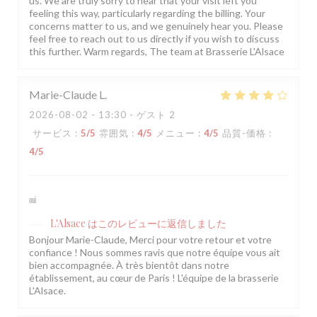
us. We are truly sorry to hear that your visit left you
feeling this way, particularly regarding the billing. Your
concerns matter to us, and we genuinely hear you. Please
feel free to reach out to us directly if you wish to discuss
this further. Warm regards, The team at Brasserie L'Alsace
Marie-Claude
L
2026-08-02
- 13:30 - ゲスト 2
サービス
:
5
/5
雰囲気
:
4
/5
メニュー
:
4
/5
品質-価格
:
4
/5
oui
L'Alsace
はこのレビューに返信しました
Bonjour Marie-Claude, Merci pour votre retour et votre
confiance ! Nous sommes ravis que notre équipe vous ait
bien accompagnée. À très bientôt dans notre
établissement, au cœur de Paris ! L'équipe de la brasserie
L'Alsace.