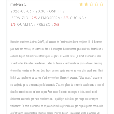
melyan
C
2026-08-06
- 20:30 - OSPITI 2
SERVIZIO
:
2
/5
ATMOSFERA
:
2
/5
CUCINA
:
3
/5
QUALITÀ / PREZZO
:
3
/5
Mauvaise experience. Arrivé a 20h20, a l'occasion de l'anniversaire de ma conjointe. 1h10 d'attente
pour avoir nos entrées, un tartarre de bar et 6 escargots. Heureusement qu'on avait une bouteille et la
corbeille de pain. 50 minutes d'attente pour les plats -> Moules frites. Ça aurait été mieux si elles
avaient toutes été cuites correctement. Celles du dessus étaient translucide pour certaines, beaucoup
de coquilles fermées en dessous. Deux tables arrivées après nous ont eu leurs plats avant nous. Plaisir
limité. Les signalement au serveur n'ont provoqué que blagues et excuses. "Elles pèsent" encore sur
ma conjointe qui ne s'en remet pas le lendemain. C'est compliqué de mon côté aussi meme si mon tri
dans les non cuites a du m'aider un peu. Pour passer l'attente on a repris a boire, ce qui n'etait
clairement pas mérité par votre etablissement. La politique etait de ne pas reagir aux remarques
visiblement. On nous a remercier de ne pas avoir mal réagit mais on a pas reçu de gestes commercial
ou d'attention supplémentaire. Merci du cadeau. Pour le dessert : une creme brulée a partager. 20