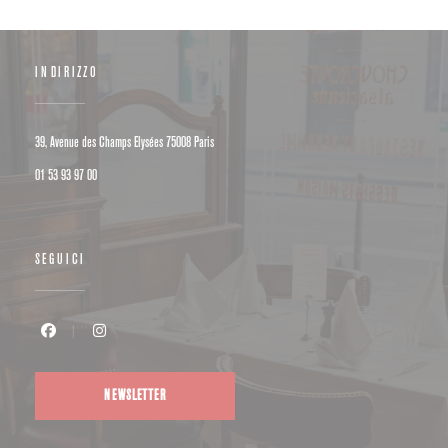
INDIRIZZO
((apre una nuova finestra))
39, Avenue des Champs Elysées 75008 Paris
01 53 93 97 00
SEGUICI
Facebook ((apre una nuova finestra))
Instagram ((apre una nuova finestra))
NEWSLETTER