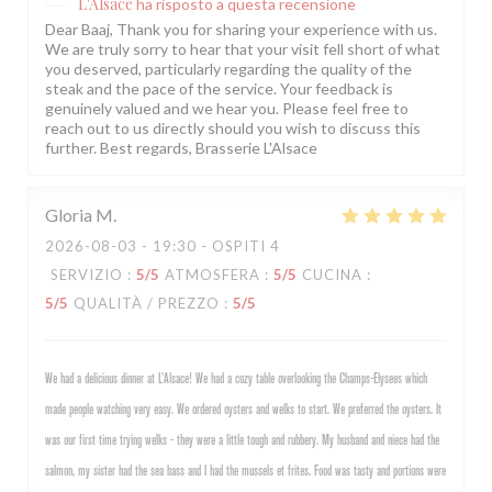
L'Alsace
ha risposto a questa recensione
Dear Baaj, Thank you for sharing your experience with us.
We are truly sorry to hear that your visit fell short of what
you deserved, particularly regarding the quality of the
steak and the pace of the service. Your feedback is
genuinely valued and we hear you. Please feel free to
reach out to us directly should you wish to discuss this
further. Best regards, Brasserie L'Alsace
Gloria
M
2026-08-03
- 19:30 - OSPITI 4
SERVIZIO
:
5
/5
ATMOSFERA
:
5
/5
CUCINA
:
5
/5
QUALITÀ / PREZZO
:
5
/5
We had a delicious dinner at L’Alsace! We had a cozy table overlooking the Champs-Elysees which
made people watching very easy. We ordered oysters and welks to start. We preferred the oysters. It
was our first time trying welks - they were a little tough and rubbery. My husband and niece had the
salmon, my sister had the sea bass and I had the mussels et frites. Food was tasty and portions were