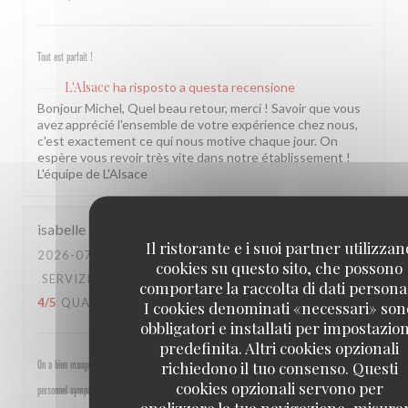
Tout est parfait !
L'Alsace
ha risposto a questa recensione
Bonjour Michel, Quel beau retour, merci ! Savoir que vous
avez apprécié l'ensemble de votre expérience chez nous,
c'est exactement ce qui nous motive chaque jour. On
espère vous revoir très vite dans notre établissement !
L'équipe de L'Alsace
isabelle
M
Il ristorante e i suoi partner utilizzan
2026-07-30
- 19:30 - OSPITI 4
cookies su questo sito, che possono
SERVIZIO
:
5
/5
ATMOSFERA
:
5
/5
CUCINA
:
comportare la raccolta di dati personal
4
/5
QUALITÀ / PREZZO
:
4
/5
I cookies denominati «necessari» son
obbligatori e installati per impostazio
predefinita. Altri cookies opzionali
richiedono il tuo consenso. Questi
On a bien mangé, bon rapport qualité prix pour les champs, très bel emplacement, peu d attente,
cookies opzionali servono per
personnel sympathique et efficace.
analizzare la tua navigazione, misura