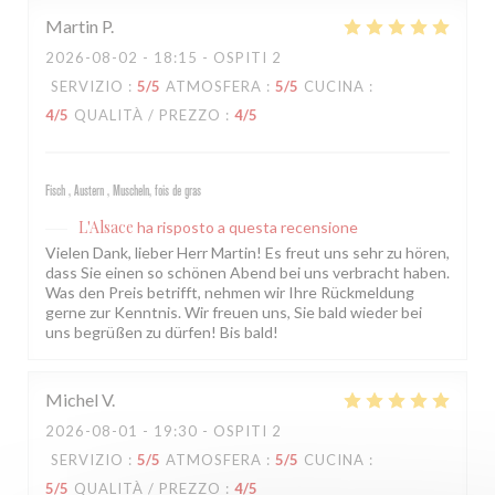
Martin
P
2026-08-02
- 18:15 - OSPITI 2
SERVIZIO
:
5
/5
ATMOSFERA
:
5
/5
CUCINA
:
4
/5
QUALITÀ / PREZZO
:
4
/5
Fisch , Austern , Muscheln, fois de gras
L'Alsace
ha risposto a questa recensione
Vielen Dank, lieber Herr Martin! Es freut uns sehr zu hören,
dass Sie einen so schönen Abend bei uns verbracht haben.
Was den Preis betrifft, nehmen wir Ihre Rückmeldung
gerne zur Kenntnis. Wir freuen uns, Sie bald wieder bei
uns begrüßen zu dürfen! Bis bald!
Michel
V
2026-08-01
- 19:30 - OSPITI 2
SERVIZIO
:
5
/5
ATMOSFERA
:
5
/5
CUCINA
:
5
/5
QUALITÀ / PREZZO
:
4
/5