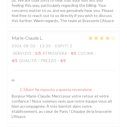
us. We are truly sorry to hear that your visit left you
feeling this way, particularly regarding the billing. Your
concerns matter to us, and we genuinely hear you. Please
feel free to reach out to us directly if you wish to discuss
this further. Warm regards, The team at Brasserie L'Alsace
Marie-Claude
L
2026-08-02
- 13:30 - OSPITI 2
SERVIZIO
:
5
/5
ATMOSFERA
:
4
/5
CUCINA
:
4
/5
QUALITÀ / PREZZO
:
4
/5
oui
L'Alsace
ha risposto a questa recensione
Bonjour Marie-Claude, Merci pour votre retour et votre
confiance ! Nous sommes ravis que notre équipe vous ait
bien accompagnée. À très bientôt dans notre
établissement, au cœur de Paris ! L'équipe de la brasserie
L'Alsace.