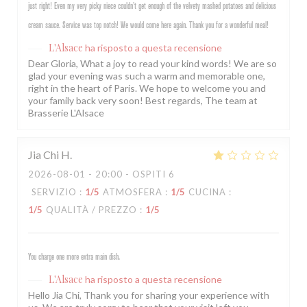
just right! Even my very picky niece couldn’t get enough of the velvety mashed potatoes and delicious
cream sauce. Service was top notch! We would come here again. Thank you for a wonderful meal!
L'Alsace
ha risposto a questa recensione
Dear Gloria, What a joy to read your kind words! We are so
glad your evening was such a warm and memorable one,
right in the heart of Paris. We hope to welcome you and
your family back very soon! Best regards, The team at
Brasserie L'Alsace
Jia Chi
H
2026-08-01
- 20:00 - OSPITI 6
SERVIZIO
:
1
/5
ATMOSFERA
:
1
/5
CUCINA
:
1
/5
QUALITÀ / PREZZO
:
1
/5
You charge one more extra main dish.
L'Alsace
ha risposto a questa recensione
Hello Jia Chi, Thank you for sharing your experience with