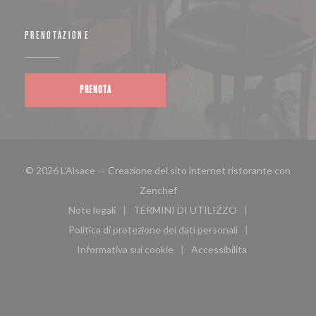
PRENOTAZIONE
PRENOTA
© 2026 L'Alsace — Creazione del sito internet ristorante con
((apre una nuova finestra))
Zenchef
Note legali
TERMINI DI UTILIZZO
((apre una nuova finestra))
((apre una nuova finestra))
Politica di protezione dei dati personali
((apre una nuova finestra))
Informativa sui cookie
Accessibilita
((apre una nuova finestra))
((apre una nuova finest