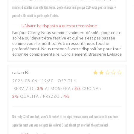
minutes d'attentes mais elle était bonne. Dépité d'avoir mis presque 200 euros pour ce niveau +
pourboire. On aurait du partir après l'entrée.
L'Alsace
ha risposto a questa recensione
Bonjour Clarey, Nous sommes vraiment désolés pour cette
soirée qui devait être festive et qui ne s'est pas passée
comme vous le méritiez. Votre ressenti nous touche
profondément. Nous restons à votre disposition pour tout
échange complémentaire. Cordialement, Brasserie L'Alsace
rakan
B
2026-08-06
- 19:30 - OSPITI 4
SERVIZIO
:
3
/5
ATMOSFERA
:
3
/5
CUCINA
:
2
/5
QUALITÀ / PREZZO
:
4
/5
Not really Steak was bad,, wasn’t. It cooked to the right remover asked and even after it was done
again the meat was was not good We ordered 3 and almost got over half the portion back