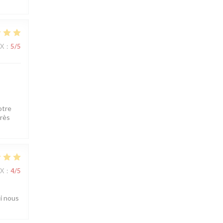
IX
:
5
/5
otre
très
IX
:
4
/5
ui nous