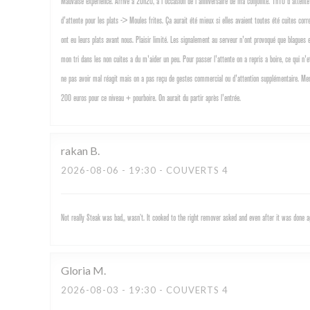
Mauvaise experience. Arrivé a 20h20, a l'occasion de l'anniversaire de ma conjointe. 1h10 d'attente 
d'attente pour les plats -> Moules frites. Ça aurait été mieux si elles avaient toutes été cuites cor
ont eu leurs plats avant nous. Plaisir limité. Les signalement au serveur n'ont provoqué que blagu
mon tri dans les non cuites a du m'aider un peu. Pour passer l'attente on a repris a boire, ce qui n'
ne pas avoir mal réagit mais on a pas reçu de gestes commercial ou d'attention supplémentaire. Merc
200 euros pour ce niveau + pourboire. On aurait du partir après l'entrée.
rakan
B
2026-08-06
- 19:30 - COUVERTS 4
Not really Steak was bad,, wasn’t. It cooked to the right remover asked and even after it was done
Gloria
M
2026-08-03
- 19:30 - COUVERTS 4