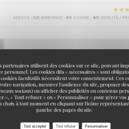
SERVICE
:
5
/5
AMBIANCE
:
4
/5
CUISINE
:
4
/5
QUALITÉ / PR
confiance ! Nous sommes ravis que notre équipe vous ait bien accompagn
'équipe de la brasserie L'Alsace.
s partenaires utilisent des cookies sur ce site, pouvant impl
 personnel. Les cookies dits « nécessaires » sont obligatoi
 cookies facultatifs nécessitent votre consentement. Ces co
votre navigation, mesurer l'audience du site, proposer des
SERVICE
:
5
/5
AMBIANCE
:
5
/5
CUISINE
:
4
/5
QUALITÉ / PR
 réseaux sociaux) ou afficher des publicités ou contenus per
er », « Tout refuser » ou « Personnaliser » pour gérer vos
s choix à tout moment en cliquant sur l'icône représentant
gauche des pages du site.
en, dass Sie einen so schönen Abend bei uns verbracht haben. Was den P
 Wir freuen uns, Sie bald wieder bei uns begrüßen zu dürfen! Bis bald!
Tout accepter
Tout refuser
Personnaliser