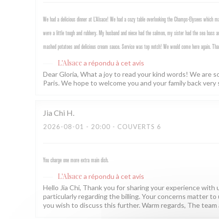
We had a delicious dinner at L’Alsace! We had a cozy table overlooking the Champs-Elysees which mad
were a little tough and rubbery. My husband and niece had the salmon, my sister had the sea bass an
mashed potatoes and delicious cream sauce. Service was top notch! We would come here again. Tha
L'Alsace
a répondu à cet avis
Dear Gloria, What a joy to read your kind words! We are s
Paris. We hope to welcome you and your family back very 
Jia Chi
H
2026-08-01
- 20:00 - COUVERTS 6
You charge one more extra main dish.
L'Alsace
a répondu à cet avis
Hello Jia Chi, Thank you for sharing your experience with us
particularly regarding the billing. Your concerns matter to 
you wish to discuss this further. Warm regards, The team 