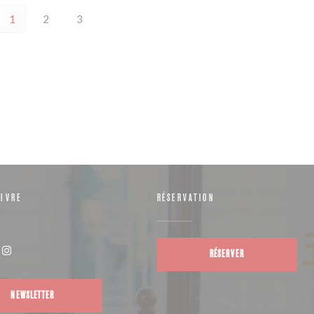
1
2
3
IVRE
RÉSERVATION
RÉSERVER
(ouvre une nouvelle fenêtre))
Instagram ((ouvre une nouvelle fenêtre))
NEWSLETTER