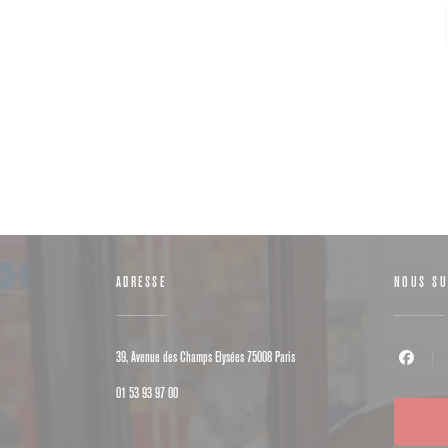
ADRESSE
NOUS SU
((ouvre une nouvelle fenêtre))
39, Avenue des Champs Elysées 75008 Paris
Facebook (
01 53 93 97 00