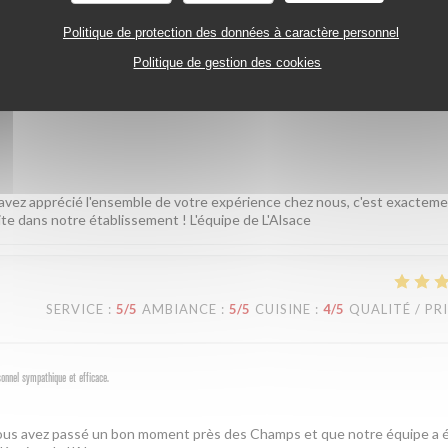
Politique de protection des données à caractère personnel
Politique de gestion des cookies
SERVICE
:
5
/5
AMBIANCE
:
5
/5
CUISINE
:
5
/5
QUALITÉ / PR
 avez apprécié l'ensemble de votre expérience chez nous, c'est exactem
ite dans notre établissement ! L'équipe de L'Alsace
SERVICE
:
5
/5
AMBIANCE
:
5
/5
CUISINE
:
4
/5
QUALITÉ / PR
sonnel sympathique et efficace.
 vous avez passé un bon moment près des Champs et que notre équipe a é