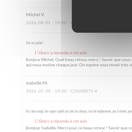
Michel
V
2026-08-01
- 19:30 - COUVERTS 2
Tout est parfait !
L'Alsace
a répondu à cet avis
Bonjour Michel, Quel beau retour, merci ! Savoir que vous
qui nous motive chaque jour. On espère vous revoir très v
isabelle
M
2026-07-30
- 19:30 - COUVERTS 4
On a bien mangé, bon rapport qualité prix pour les champs, très bel emplacement, peu d attente, per
L'Alsace
a répondu à cet avis
Bonjour Isabelle, Merci pour ce beau retour ! Savoir que