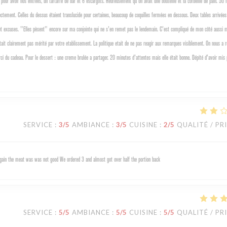
pour avoir nos entrées, un tartarre de bar et 6 escargots. Heureusement qu'on avait une bouteille et la corbeille de pain. 50 
rectement. Celles du dessus étaient translucide pour certaines, beaucoup de coquilles fermées en dessous. Deux tables arrivée
es et excuses. "Elles pèsent" encore sur ma conjointe qui ne s'en remet pas le lendemain. C'est compliqué de mon côté aussi
etait clairement pas mérité par votre etablissement. La politique etait de ne pas reagir aux remarques visiblement. On nous a 
i du cadeau. Pour le dessert : une creme brulée a partager. 20 minutes d'attentes mais elle était bonne. Dépité d'avoir mis
SERVICE
:
3
/5
AMBIANCE
:
3
/5
CUISINE
:
2
/5
QUALITÉ / PR
 again the meat was was not good We ordered 3 and almost got over half the portion back
SERVICE
:
5
/5
AMBIANCE
:
5
/5
CUISINE
:
5
/5
QUALITÉ / PR