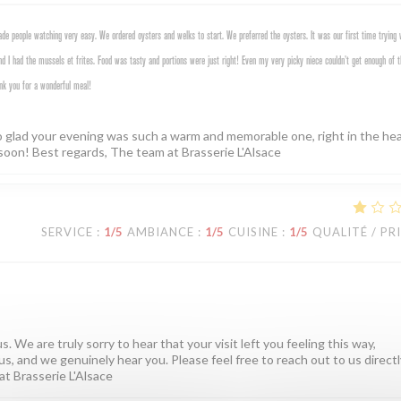
e people watching very easy. We ordered oysters and welks to start. We preferred the oysters. It was our first time trying 
d I had the mussels et frites. Food was tasty and portions were just right! Even my very picky niece couldn’t get enough of t
nk you for a wonderful meal!
o glad your evening was such a warm and memorable one, right in the hea
soon! Best regards, The team at Brasserie L'Alsace
SERVICE
:
1
/5
AMBIANCE
:
1
/5
CUISINE
:
1
/5
QUALITÉ / PR
. We are truly sorry to hear that your visit left you feeling this way,
us, and we genuinely hear you. Please feel free to reach out to us directly
at Brasserie L'Alsace