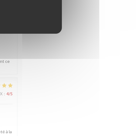
IX
:
4
/5
ent ce
IX
:
4
/5
té à la