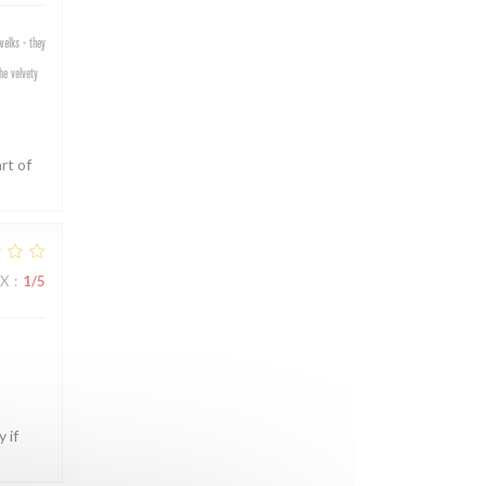
welks - they
he velvety
rt of
IX
:
1
/5
 if