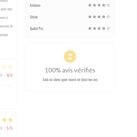
minutes
Ambiance
s après nous
Cuisine
 meme si
remercier de
Qualité/Prix
 presque
100% avis vérifiés
IX
:
4
/5
Seuls les clients ayant réservé ont laissé leur avis
IX
:
5
/5