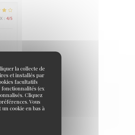
IX
:
4
/5
ée. À
iquer la collecte de
res et installés par
okies facultatifs
 fonctionnalités (ex
IX
:
4
/5
sonnalisés. Cliquez
 préférences. Vous
 un cookie en bas à
reis