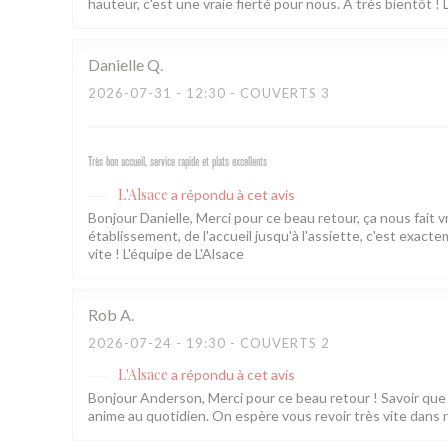
hauteur, c'est une vraie fierté pour nous. À très bientôt ! 
Danielle
Q
2026-07-31
- 12:30 - COUVERTS 3
Très bon accueil, service rapide et plats excellents
L'Alsace
a répondu à cet avis
Bonjour Danielle, Merci pour ce beau retour, ça nous fait 
établissement, de l'accueil jusqu'à l'assiette, c'est exac
vite ! L'équipe de L'Alsace
Rob
A
2026-07-24
- 19:30 - COUVERTS 2
L'Alsace
a répondu à cet avis
Bonjour Anderson, Merci pour ce beau retour ! Savoir que l
anime au quotidien. On espère vous revoir très vite dans 