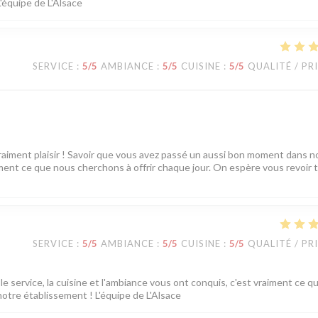
L'équipe de L'Alsace
SERVICE
:
5
/5
AMBIANCE
:
5
/5
CUISINE
:
5
/5
QUALITÉ / PR
vraiment plaisir ! Savoir que vous avez passé un aussi bon moment dans n
tement ce que nous cherchons à offrir chaque jour. On espère vous revoir 
SERVICE
:
5
/5
AMBIANCE
:
5
/5
CUISINE
:
5
/5
QUALITÉ / PR
e service, la cuisine et l'ambiance vous ont conquis, c'est vraiment ce q
notre établissement ! L'équipe de L'Alsace