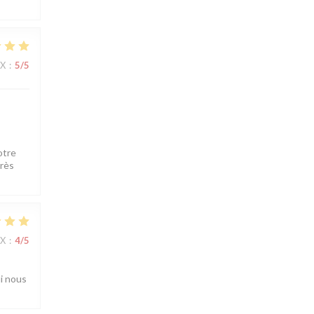
IX
:
5
/5
otre
très
IX
:
4
/5
ui nous