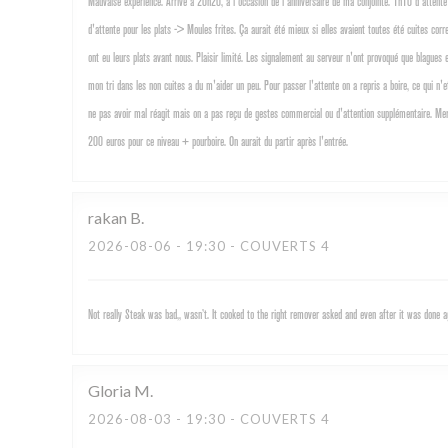
Mauvaise experience. Arrivé a 20h20, a l'occasion de l'anniversaire de ma conjointe. 1h10 d'attente 
d'attente pour les plats -> Moules frites. Ça aurait été mieux si elles avaient toutes été cuites cor
ont eu leurs plats avant nous. Plaisir limité. Les signalement au serveur n'ont provoqué que blagu
mon tri dans les non cuites a du m'aider un peu. Pour passer l'attente on a repris a boire, ce qui n'
ne pas avoir mal réagit mais on a pas reçu de gestes commercial ou d'attention supplémentaire. Merc
200 euros pour ce niveau + pourboire. On aurait du partir après l'entrée.
rakan
B
2026-08-06
- 19:30 - COUVERTS 4
Not really Steak was bad,, wasn’t. It cooked to the right remover asked and even after it was done
Gloria
M
2026-08-03
- 19:30 - COUVERTS 4