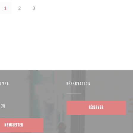
1
2
3
IVRE
RÉSERVATION
RÉSERVER
(ouvre une nouvelle fenêtre))
Instagram ((ouvre une nouvelle fenêtre))
NEWSLETTER