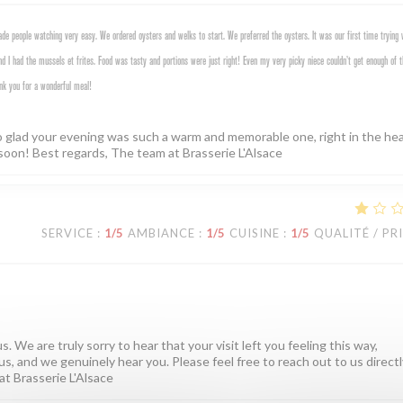
e people watching very easy. We ordered oysters and welks to start. We preferred the oysters. It was our first time trying 
d I had the mussels et frites. Food was tasty and portions were just right! Even my very picky niece couldn’t get enough of t
nk you for a wonderful meal!
o glad your evening was such a warm and memorable one, right in the hea
soon! Best regards, The team at Brasserie L'Alsace
SERVICE
:
1
/5
AMBIANCE
:
1
/5
CUISINE
:
1
/5
QUALITÉ / PR
. We are truly sorry to hear that your visit left you feeling this way,
us, and we genuinely hear you. Please feel free to reach out to us directly
at Brasserie L'Alsace