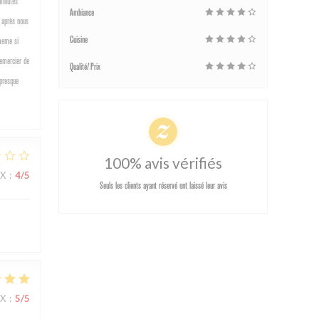
minutes
Ambiance
s après nous
Cuisine
 meme si
remercier de
Qualité/Prix
 presque
100% avis vérifiés
IX
:
4
/5
Seuls les clients ayant réservé ont laissé leur avis
IX
:
5
/5