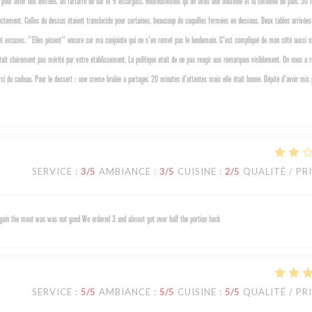
pour avoir nos entrées, un tartarre de bar et 6 escargots. Heureusement qu'on avait une bouteille et la corbeille de pain. 50 
rectement. Celles du dessus étaient translucide pour certaines, beaucoup de coquilles fermées en dessous. Deux tables arrivée
es et excuses. "Elles pèsent" encore sur ma conjointe qui ne s'en remet pas le lendemain. C'est compliqué de mon côté aussi
etait clairement pas mérité par votre etablissement. La politique etait de ne pas reagir aux remarques visiblement. On nous a 
i du cadeau. Pour le dessert : une creme brulée a partager. 20 minutes d'attentes mais elle était bonne. Dépité d'avoir mis
SERVICE
:
3
/5
AMBIANCE
:
3
/5
CUISINE
:
2
/5
QUALITÉ / PR
 again the meat was was not good We ordered 3 and almost got over half the portion back
SERVICE
:
5
/5
AMBIANCE
:
5
/5
CUISINE
:
5
/5
QUALITÉ / PR