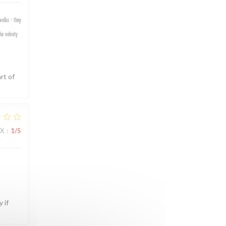
welks - they
he velvety
rt of
IX
:
1
/5
 if