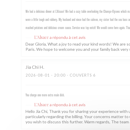
We had a delicious dinner at L’Alsace! We had a cozy table overlooking the Champs-Elysees which mad
were a little tough and rubbery. My husband and niece had the salmon, my sister had the sea bass an
mashed potatoes and delicious cream sauce. Service was top notch! We would come here again. Tha
L'Alsace
a répondu à cet avis
Dear Gloria, What a joy to read your kind words! We are s
Paris. We hope to welcome you and your family back very 
Jia Chi
H
2026-08-01
- 20:00 - COUVERTS 6
You charge one more extra main dish.
L'Alsace
a répondu à cet avis
Hello Jia Chi, Thank you for sharing your experience with us
particularly regarding the billing. Your concerns matter to 
you wish to discuss this further. Warm regards, The team 