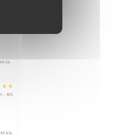
IX
:
4
/5
ent ce
IX
:
4
/5
té à la