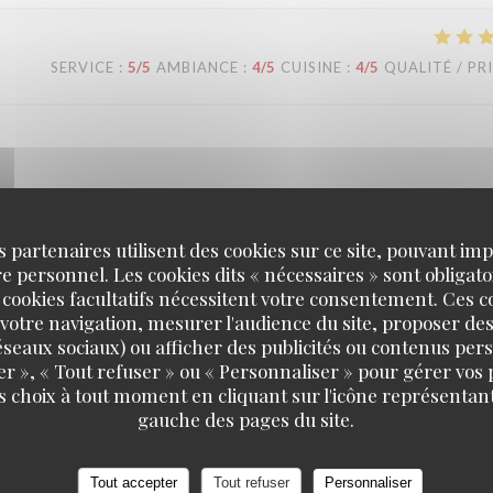
SERVICE
:
5
/5
AMBIANCE
:
4
/5
CUISINE
:
4
/5
QUALITÉ / PR
confiance ! Nous sommes ravis que notre équipe vous ait bien accompagn
'équipe de la brasserie L'Alsace.
s partenaires utilisent des cookies sur ce site, pouvant impl
 personnel. Les cookies dits « nécessaires » sont obligatoi
 cookies facultatifs nécessitent votre consentement. Ces co
votre navigation, mesurer l'audience du site, proposer des
SERVICE
:
5
/5
AMBIANCE
:
5
/5
CUISINE
:
4
/5
QUALITÉ / PR
 réseaux sociaux) ou afficher des publicités ou contenus per
er », « Tout refuser » ou « Personnaliser » pour gérer vos
s choix à tout moment en cliquant sur l'icône représentant
gauche des pages du site.
en, dass Sie einen so schönen Abend bei uns verbracht haben. Was den P
 Wir freuen uns, Sie bald wieder bei uns begrüßen zu dürfen! Bis bald!
Tout accepter
Tout refuser
Personnaliser