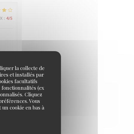
IX
:
4
/5
ée. À
iquer la collecte de
res et installés par
okies facultatifs
 fonctionnalités (ex
IX
:
4
/5
sonnalisés. Cliquez
 préférences. Vous
 un cookie en bas à
reis