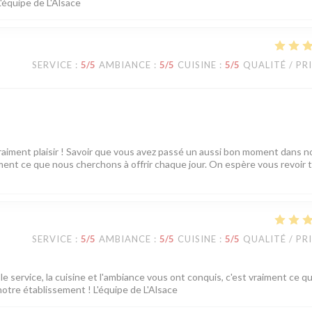
L'équipe de L'Alsace
SERVICE
:
5
/5
AMBIANCE
:
5
/5
CUISINE
:
5
/5
QUALITÉ / PR
vraiment plaisir ! Savoir que vous avez passé un aussi bon moment dans n
tement ce que nous cherchons à offrir chaque jour. On espère vous revoir 
SERVICE
:
5
/5
AMBIANCE
:
5
/5
CUISINE
:
5
/5
QUALITÉ / PR
e service, la cuisine et l'ambiance vous ont conquis, c'est vraiment ce q
notre établissement ! L'équipe de L'Alsace