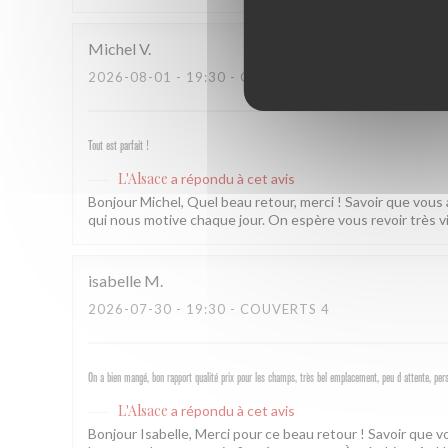
Michel
V
2026-08-01
- 19:30 - COUVERTS 2
Tout est parfait !
L'Alsace
a répondu à cet avis
Bonjour Michel, Quel beau retour, merci ! Savoir que vous
qui nous motive chaque jour. On espère vous revoir très v
isabelle
M
2026-07-30
- 19:30 - COUVERTS 4
On a bien mangé, bon rapport qualité prix pour les champs, très bel emplacement, peu d attente, per
L'Alsace
a répondu à cet avis
Bonjour Isabelle, Merci pour ce beau retour ! Savoir que