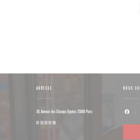
ADRESSE
NOUS SU
((ouvre une nouvelle fenêtre))
39, Avenue des Champs Elysées 75008 Paris
Facebook (
01 53 93 97 00