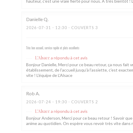
hauteur, c'est une vraie fierté pour nous. À très bientôt ! 
Danielle
Q
2026-07-31
- 12:30 - COUVERTS 3
Très bon accueil, service rapide et plats excellents
L'Alsace
a répondu à cet avis
Bonjour Danielle, Merci pour ce beau retour, ça nous fait 
établissement, de l'accueil jusqu'à l'assiette, c'est exac
vite ! L'équipe de L'Alsace
Rob
A
2026-07-24
- 19:30 - COUVERTS 2
L'Alsace
a répondu à cet avis
Bonjour Anderson, Merci pour ce beau retour ! Savoir que l
anime au quotidien. On espère vous revoir très vite dans 